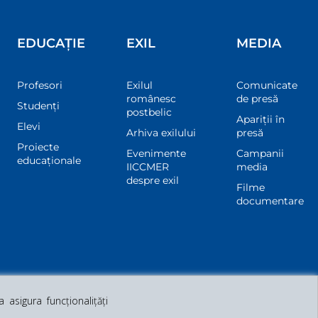
EDUCAȚIE
EXIL
MEDIA
Profesori
Exilul
Comunicate
românesc
de presă
Studenți
postbelic
Apariții în
Elevi
Arhiva exilului
presă
Proiecte
Evenimente
Campanii
educaționale
IICCMER
media
despre exil
Filme
documentare
asigura funcționalițăți