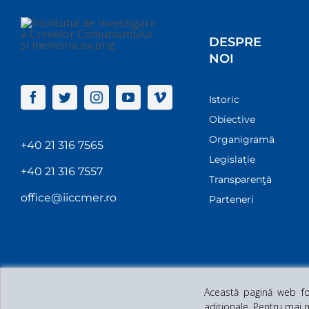
DESPRE
NOI
Istoric
Obiective
Organigramă
+40 21 316 7565
Legislație
+40 21 316 7557
Transparenţă
office@iiccmer.ro
Parteneri
Această pagină web fol
adiționale. Pentru mai 