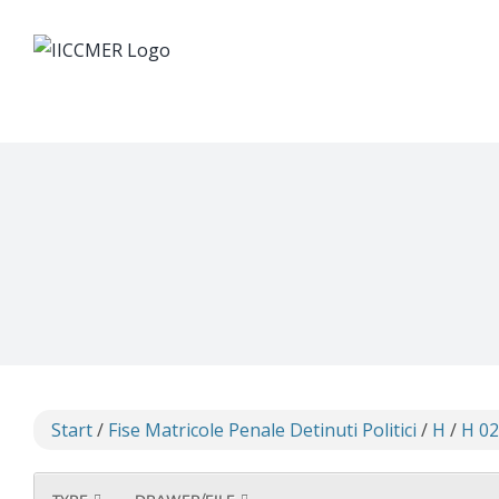
Skip
to
content
Start
/
Fise Matricole Penale Detinuti Politici
/
H
/
H 02