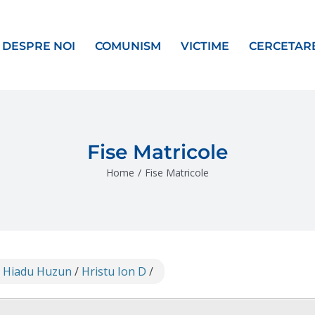
DESPRE NOI
COMUNISM
VICTIME
CERCETAR
Fise Matricole
Home
/
Fise Matricole
 Hiadu Huzun
/
Hristu Ion D
/