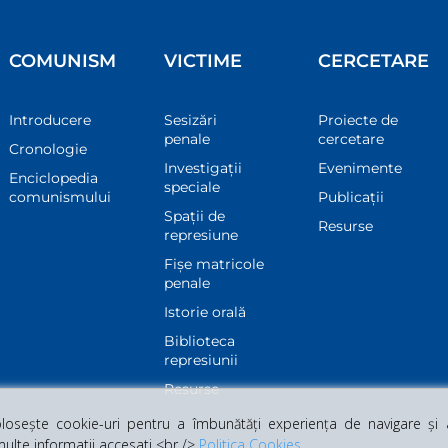
COMUNISM
VICTIME
CERCETARE
Introducere
Sesizări
Proiecte de
penale
cercetare
Cronologie
Investigații
Evenimente
Enciclopedia
speciale
comunismului
Publicații
Spații de
Resurse
represiune
Fișe matricole
penale
Istorie orală
Biblioteca
represiunii
Resurse
osește cookie-uri pentru a îmbunătăți experiența de navigare și a 
multe informatii accesati <br />
Politica Cookies