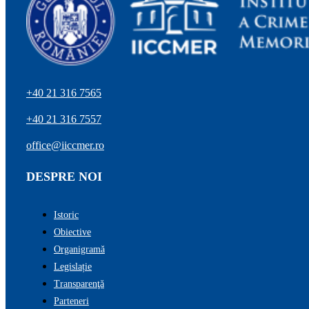
+40 21 316 7565
+40 21 316 7557
office@iiccmer.ro
DESPRE NOI
Istoric
Obiective
Organigramă
Legislație
Transparenţă
Parteneri