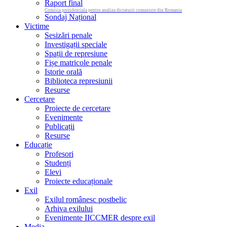
Raport final
Comisia prezidentiala pentru analiza dictaturii comuniste din Romania
Sondaj Național
Victime
Sesizări penale
Investigații speciale
Spații de represiune
Fișe matricole penale
Istorie orală
Biblioteca represiunii
Resurse
Cercetare
Proiecte de cercetare
Evenimente
Publicații
Resurse
Educație
Profesori
Studenți
Elevi
Proiecte educaționale
Exil
Exilul românesc postbelic
Arhiva exilului
Evenimente IICCMER despre exil
Media