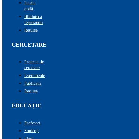
Istorie
orală
Biblioteca
represiunii
Resurse
CERCETARE
Proiecte de
cercetare
Evenimente
Publicații
Resurse
EDUCAȚIE
Profesori
Studenți
Elevi