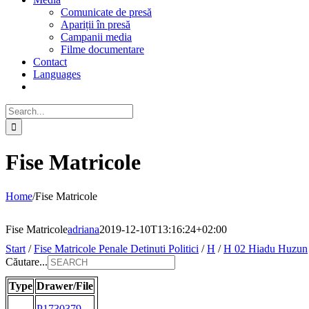
Comunicate de presă
Apariții în presă
Campanii media
Filme documentare
Contact
Languages
Search
for:
Fise Matricole
Home
/
Fise Matricole
Fise Matricole
adriana
2019-12-10T13:16:24+02:00
Start
/
Fise Matricole Penale Detinuti Politici
/
H
/
H 02 Hiadu Huzun
Căutare...
Type
Drawer/File
P1730379