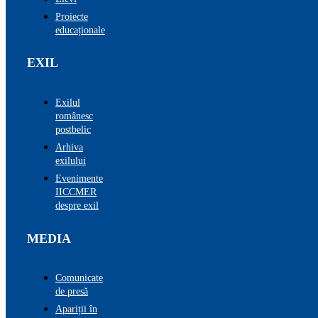
Proiecte
educaționale
EXIL
Exilul
românesc
postbelic
Arhiva
exilului
Evenimente
IICCMER
despre exil
MEDIA
Comunicate
de presă
Apariții în