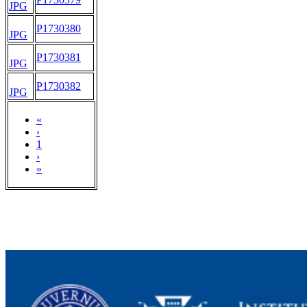
JPG
P1730380
JPG
P1730381
JPG
P1730382
JPG
«
‹
1
›
»