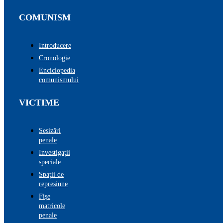
COMUNISM
Introducere
Cronologie
Enciclopedia
comunismului
VICTIME
Sesizări
penale
Investigații
speciale
Spații de
represiune
Fișe
matricole
penale