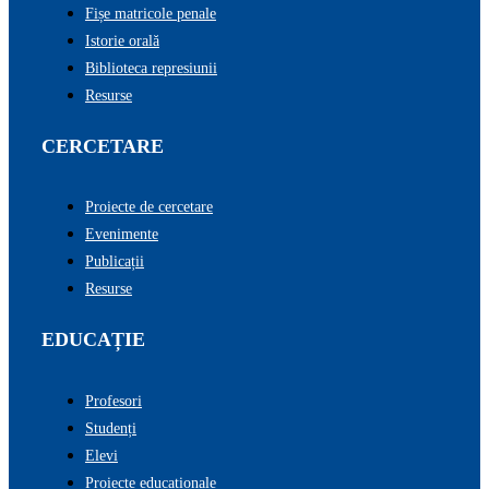
Fișe matricole penale
Istorie orală
Biblioteca represiunii
Resurse
CERCETARE
Proiecte de cercetare
Evenimente
Publicații
Resurse
EDUCAȚIE
Profesori
Studenți
Elevi
Proiecte educaționale