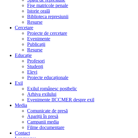
Fișe matricole penale
Istorie orală
Biblioteca represiunii
Resurse
Cercetare
Proiecte de cercetare
Evenimente
Publicații
Resurse
Educație
Profesori
Studenți
Elevi
Proiecte educaționale
Exil
Exilul românesc postbelic
Arhiva exilului
Evenimente IICCMER despre exil
Media
Comunicate de presă
Apariții în presă
Campanii media
Filme documentare
Contact