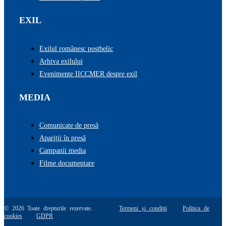
EXIL
Exilul românesc postbelic
Arhiva exilului
Evenimente IICCMER despre exil
MEDIA
Comunicate de presă
Apariții în presă
Campanii media
Filme documentare
© 2026 Toate drepturile rezervate.
Termeni și condiții
Politica de
cookies
GDPR