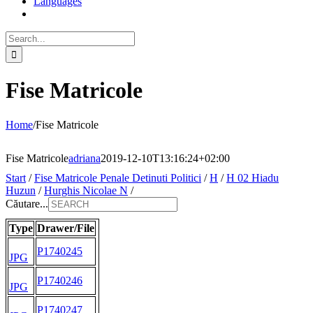
Languages
Search
for:
Fise Matricole
Home
/
Fise Matricole
Fise Matricole
adriana
2019-12-10T13:16:24+02:00
Start
/
Fise Matricole Penale Detinuti Politici
/
H
/
H 02 Hiadu
Huzun
/
Hurghis Nicolae N
/
Căutare...
Type
Drawer/File
P1740245
JPG
P1740246
JPG
P1740247