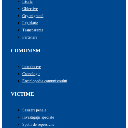
Istoric
Obiective
Organigramă
Legislație
Transparenţă
Parteneri
COMUNISM
Introducere
Cronologie
Enciclopedia comunismului
VICTIME
Sesizări penale
Investigații speciale
Spații de represiune