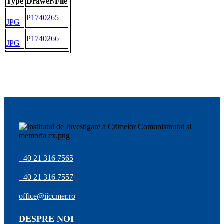
Type
Drawer/File
P1740265
JPG
P1740266
JPG
+40 21 316 7565
+40 21 316 7557
office@iiccmer.ro
DESPRE NOI