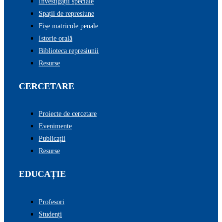
Investigații speciale
Spații de represiune
Fișe matricole penale
Istorie orală
Biblioteca represiunii
Resurse
CERCETARE
Proiecte de cercetare
Evenimente
Publicații
Resurse
EDUCAȚIE
Profesori
Studenți