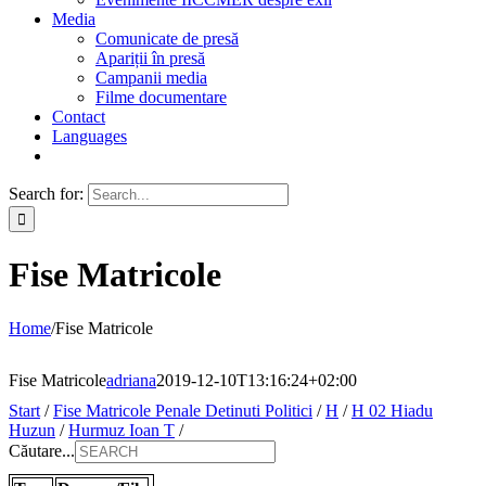
Media
Comunicate de presă
Apariții în presă
Campanii media
Filme documentare
Contact
Languages
Search for:
Fise Matricole
Home
/
Fise Matricole
Fise Matricole
adriana
2019-12-10T13:16:24+02:00
Start
/
Fise Matricole Penale Detinuti Politici
/
H
/
H 02 Hiadu
Huzun
/
Hurmuz Ioan T
/
Căutare...