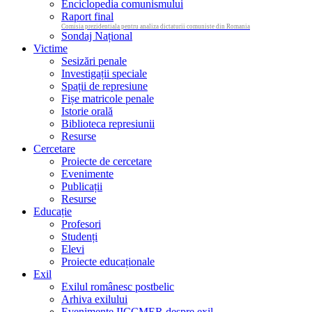
Enciclopedia comunismului
Raport final
Comisia prezidentiala pentru analiza dictaturii comuniste din Romania
Sondaj Național
Victime
Sesizări penale
Investigații speciale
Spații de represiune
Fișe matricole penale
Istorie orală
Biblioteca represiunii
Resurse
Cercetare
Proiecte de cercetare
Evenimente
Publicații
Resurse
Educație
Profesori
Studenți
Elevi
Proiecte educaționale
Exil
Exilul românesc postbelic
Arhiva exilului
Evenimente IICCMER despre exil