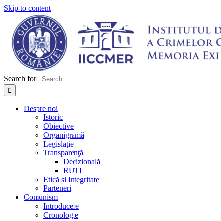
Skip to content
Search for:
Despre noi
Istoric
Obiective
Organigramă
Legislație
Transparenţă
Decizională
RUTI
Etică și Integritate
Parteneri
Comunism
Introducere
Cronologie