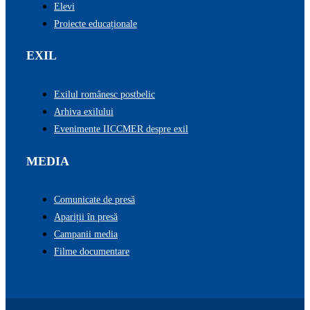
Elevi
Proiecte educaționale
EXIL
Exilul românesc postbelic
Arhiva exilului
Evenimente IICCMER despre exil
MEDIA
Comunicate de presă
Apariții în presă
Campanii media
Filme documentare