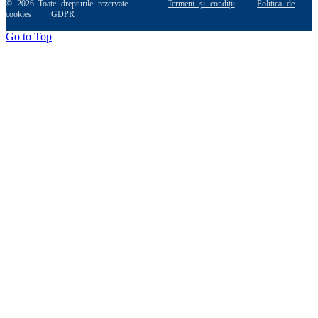
© 2026 Toate drepturile rezervate.
Termeni și condiții
Politica de
cookies
GDPR
Go to Top