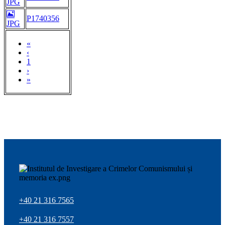
JPG
P1740356
JPG
«
‹
1
›
»
+40 21 316 7565
+40 21 316 7557