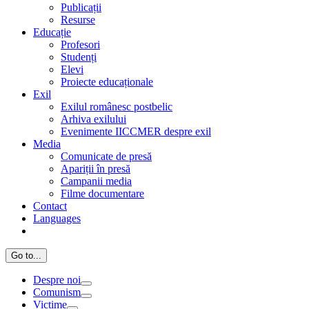
Publicații
Resurse
Educație
Profesori
Studenți
Elevi
Proiecte educaționale
Exil
Exilul românesc postbelic
Arhiva exilului
Evenimente IICCMER despre exil
Media
Comunicate de presă
Apariții în presă
Campanii media
Filme documentare
Contact
Languages
Go to...
Despre noi
Comunism
Victime