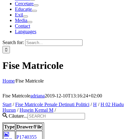
Cercetare
Educație
Exil
Media
Contact
Languages
Search for:
Fise Matricole
Home
/
Fise Matricole
Fise Matricole
adriana
2019-12-10T13:16:24+02:00
Start
/
Fise Matricole Penale Detinuti Politici
/
H
/
H 02 Hiadu
Huzun
/
Husein Kemal M
/
Căutare...
Type
Drawer/File
P1740355