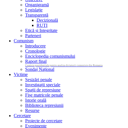
Organigramă
Legislație
Transparenţă
Decizională
RUTI
Etică și Integritate
Parteneri
Comunism
Introducere
Cronologie
Enciclopedia comunismului
Raport final
Comisia prezidentiala pentru analiza dictaturii comuniste din Romania
Sondaj Național
Victime
Sesizări penale
Investigații speciale
Spații de represiune
Fișe matricole penale
Istorie orală
Biblioteca represiunii
Resurse
Cercetare
Proiecte de cercetare
Evenimente