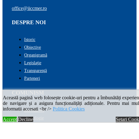
office@iiccmer.ro
DESPRE NOI
Istoric
Obiective
Organigramă
Legislație
Transparenţă
Parteneri
COMUNISM
Această pagină web folosește cookie-uri pentru a îmbunătăți experien
de navigare și a asigura funcționalițăți adiționale. Pentru mai mul
informatii accesati <br />
Politica Cookies
Introducere
Cronologie
Accept
Decline
Setari Cook
Enciclopedia comunismului