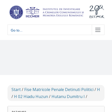
Skip
to
content
Go to...
Start
/
Fise Matricole Penale Detinuti Politici
/
H
/
H 02 Hiadu Huzun
/
Hutanu Dumitru I
/