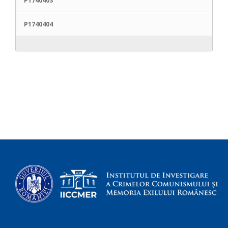
P1740403
P1740404