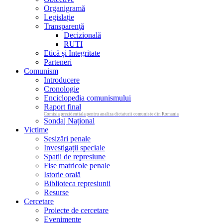
Organigramă
Legislație
Transparenţă
Decizională
RUTI
Etică și Integritate
Parteneri
Comunism
Introducere
Cronologie
Enciclopedia comunismului
Raport final
Comisia prezidentiala pentru analiza dictaturii comuniste din Romania
Sondaj Național
Victime
Sesizări penale
Investigații speciale
Spații de represiune
Fișe matricole penale
Istorie orală
Biblioteca represiunii
Resurse
Cercetare
Proiecte de cercetare
Evenimente