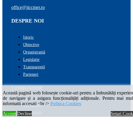
office@iiccmer.ro
DESPRE NOI
Istoric
Obiective
Organigramă
Legislație
Transparenţă
Parteneri
COMUNISM
Această pagină web folosește cookie-uri pentru a îmbunătăți experien
de navigare și a asigura funcționalițăți adiționale. Pentru mai mul
informatii accesati <br />
Politica Cookies
Introducere
Cronologie
Accept
Decline
Setari Cook
Enciclopedia comunismului