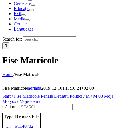
Cercetare
Educație
Exil
Media
Contact
Languages
Search for:
Fise Matricole
Home
/
Fise Matricole
Fise Matricole
adriana
2019-12-10T13:16:24+02:00
Start
/
Fise Matricole Penale Detinuti Politici
/
M
/
M 08 Moja
Motyos
/
Moje Ioan
/
Căutare...
Type
Drawer/File
P1140732