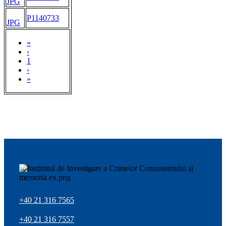
JPG
P1140733
JPG
«
‹
1
›
»
+40 21 316 7565
+40 21 316 7557