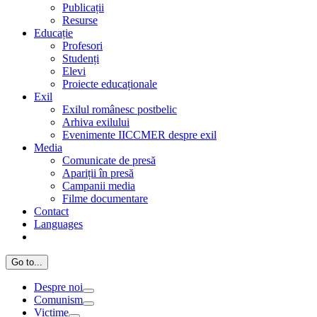
Publicații
Resurse
Educație
Profesori
Studenți
Elevi
Proiecte educaționale
Exil
Exilul românesc postbelic
Arhiva exilului
Evenimente IICCMER despre exil
Media
Comunicate de presă
Apariții în presă
Campanii media
Filme documentare
Contact
Languages
Go to...
Despre noi
Comunism
Victime