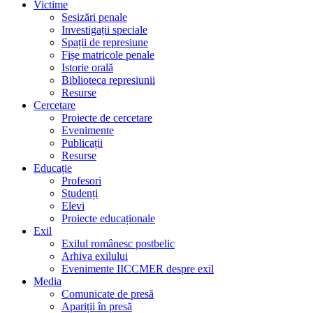
Victime
Sesizări penale
Investigații speciale
Spații de represiune
Fișe matricole penale
Istorie orală
Biblioteca represiunii
Resurse
Cercetare
Proiecte de cercetare
Evenimente
Publicații
Resurse
Educație
Profesori
Studenți
Elevi
Proiecte educaționale
Exil
Exilul românesc postbelic
Arhiva exilului
Evenimente IICCMER despre exil
Media
Comunicate de presă
Apariții în presă