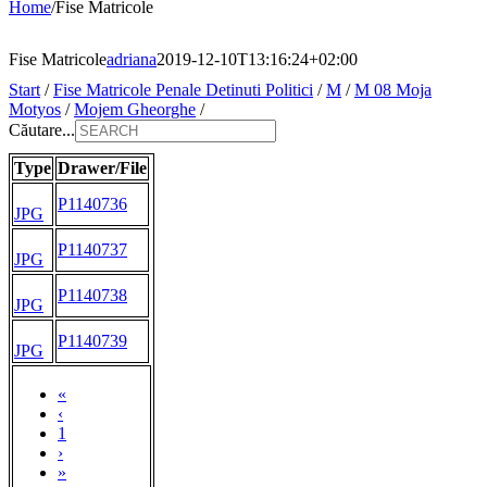
Home
/
Fise Matricole
Fise Matricole
adriana
2019-12-10T13:16:24+02:00
Start
/
Fise Matricole Penale Detinuti Politici
/
M
/
M 08 Moja
Motyos
/
Mojem Gheorghe
/
Căutare...
Type
Drawer/File
P1140736
JPG
P1140737
JPG
P1140738
JPG
P1140739
JPG
«
‹
1
›
»