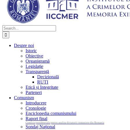
Search
for:
Despre noi
Istoric
Obiective
Organigramă
Legislație
Transparenţă
Decizională
RUTI
Etică și Integritate
Parteneri
Comunism
Introducere
Cronologie
Enciclopedia comunismului
Raport final
Comisia prezidentiala pentru analiza dictaturii comuniste din Romania
Sondaj Național