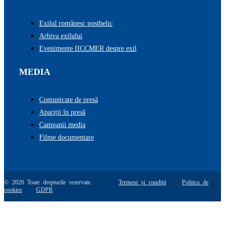
Exilul românesc postbelic
Arhiva exilului
Evenimente IICCMER despre exil
MEDIA
Comunicate de presă
Apariții în presă
Campanii media
Filme documentare
© 2026 Toate drepturile rezervate.
Termeni și condiții
Politica de
cookies
GDPR
Go
to
Top