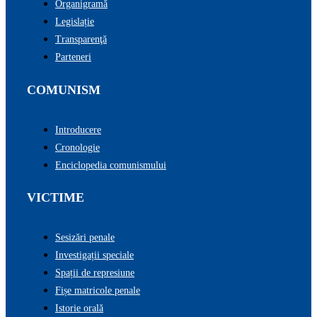
Organigramă
Legislație
Transparenţă
Parteneri
COMUNISM
Introducere
Cronologie
Enciclopedia comunismului
VICTIME
Sesizări penale
Investigații speciale
Spații de represiune
Fișe matricole penale
Istorie orală