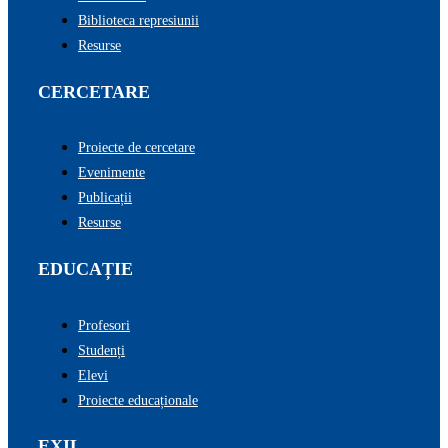
Biblioteca represiunii
Resurse
CERCETARE
Proiecte de cercetare
Evenimente
Publicații
Resurse
EDUCAȚIE
Profesori
Studenți
Elevi
Proiecte educaționale
EXIL