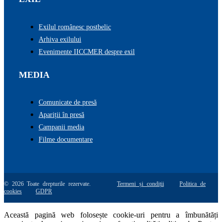
Exilul românesc postbelic
Arhiva exilului
Evenimente IICCMER despre exil
MEDIA
Comunicate de presă
Apariții în presă
Campanii media
Filme documentare
© 2026 Toate drepturile rezervate.
Termeni și condiții
Politica de
cookies
GDPR
Această pagină web folosește cookie-uri pentru a îmbunătăți