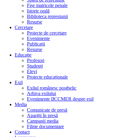
Fișe matricole penale
Istorie orală
Biblioteca represiunii
Resurse
Cercetare
Proiecte de cercetare
Evenimente
Publicații
Resurse
Educație
Profesori
Studenți
Elevi
Proiecte educaționale
Exil
Exilul românesc postbelic
Arhiva exilului
Evenimente IICCMER despre exil
Media
Comunicate de presă
Apariții în presă
Campanii media
Filme documentare
Contact