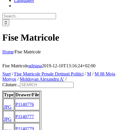
Languages
Search
for:
Fise Matricole
Home
/
Fise Matricole
Fise Matricole
adriana
2019-12-10T13:16:24+02:00
Start
/
Fise Matricole Penale Detinuti Politici
/
M
/
M 08 Moja
Motyos
/
Moldovan Alexandru A'
/
Căutare...
Type
Drawer/File
P1140776
JPG
P1140777
JPG
P1140779