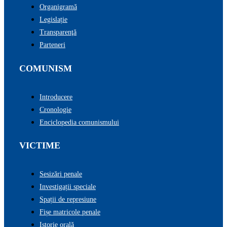
Organigramă
Legislație
Transparenţă
Parteneri
COMUNISM
Introducere
Cronologie
Enciclopedia comunismului
VICTIME
Sesizări penale
Investigații speciale
Spații de represiune
Fișe matricole penale
Istorie orală