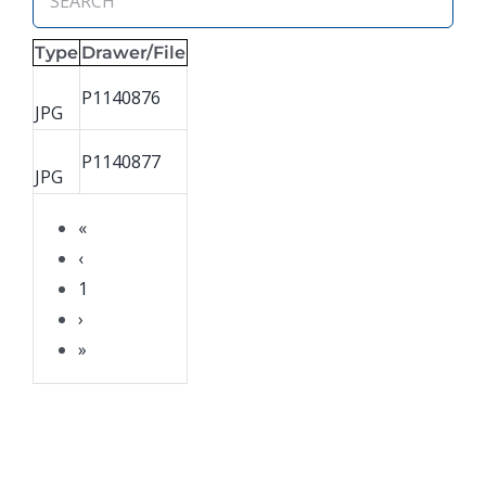
Type
Drawer/File
P1140876
JPG
P1140877
JPG
«
‹
1
›
»