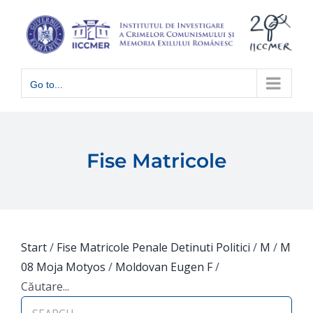
Skip
to
content
Go to...
Fise Matricole
Start
/
Fise Matricole Penale Detinuti Politici
/
M
/
M
08 Moja Motyos
/
Moldovan Eugen F
/
Căutare...