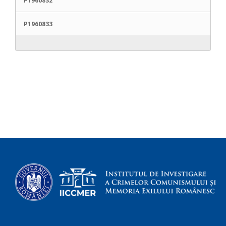
P1960832
P1960833