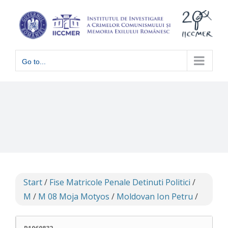
Skip
to
content
Go to...
Start
/
Fise Matricole Penale Detinuti Politici
/
M
/
M 08 Moja Motyos
/
Moldovan Ion Petru
/