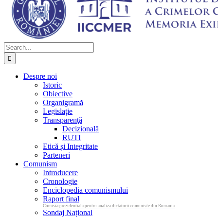
Search
for:
Despre noi
Istoric
Obiective
Organigramă
Legislație
Transparenţă
Decizională
RUTI
Etică și Integritate
Parteneri
Comunism
Introducere
Cronologie
Enciclopedia comunismului
Raport final
Comisia prezidentiala pentru analiza dictaturii comuniste din Romania
Sondaj Național