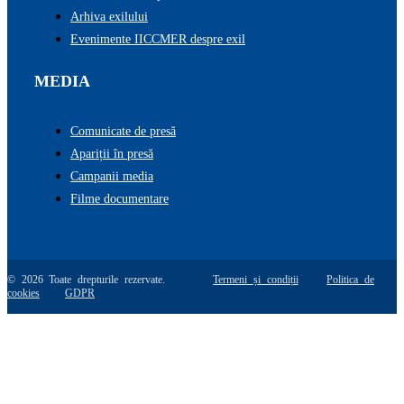
Arhiva exilului
Evenimente IICCMER despre exil
MEDIA
Comunicate de presă
Apariții în presă
Campanii media
Filme documentare
© 2026 Toate drepturile rezervate.
Termeni și condiții
Politica de
cookies
GDPR
Go
to
Top