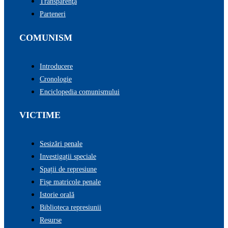
Transparenţă
Parteneri
COMUNISM
Introducere
Cronologie
Enciclopedia comunismului
VICTIME
Sesizări penale
Investigații speciale
Spații de represiune
Fișe matricole penale
Istorie orală
Biblioteca represiunii
Resurse