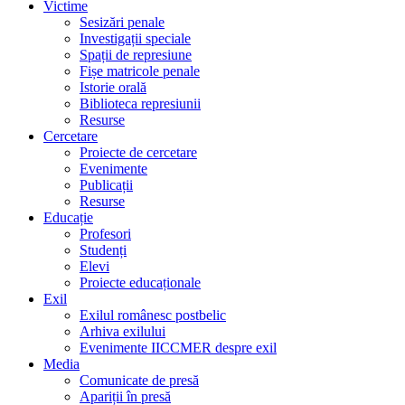
Victime
Sesizări penale
Investigații speciale
Spații de represiune
Fișe matricole penale
Istorie orală
Biblioteca represiunii
Resurse
Cercetare
Proiecte de cercetare
Evenimente
Publicații
Resurse
Educație
Profesori
Studenți
Elevi
Proiecte educaționale
Exil
Exilul românesc postbelic
Arhiva exilului
Evenimente IICCMER despre exil
Media
Comunicate de presă
Apariții în presă