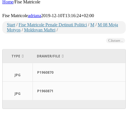
Home
/
Fise Matricole
Fise Matricole
adriana
2019-12-10T13:16:24+02:00
Start
/
Fise Matricole Penale Detinuti Politici
/
M
/
M 08 Moja
Motyos
/
Moldovan Maftei
/
Căutare...
TYPE
DRAWER/FILE
P1960870
JPG
P1960871
JPG