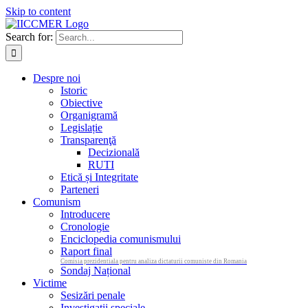
Skip to content
Search for:
Despre noi
Istoric
Obiective
Organigramă
Legislație
Transparenţă
Decizională
RUTI
Etică și Integritate
Parteneri
Comunism
Introducere
Cronologie
Enciclopedia comunismului
Raport final
Comisia prezidentiala pentru analiza dictaturii comuniste din Romania
Sondaj Național
Victime
Sesizări penale
Investigații speciale