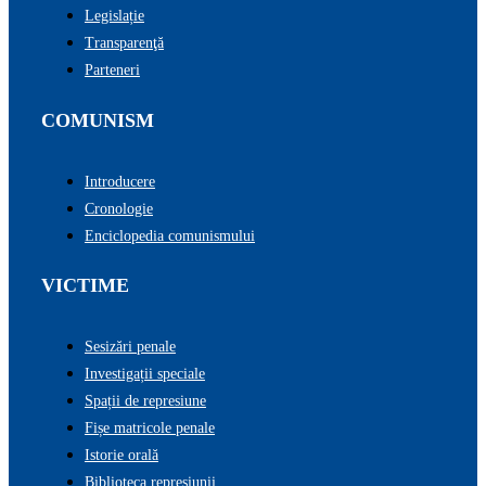
Legislație
Transparenţă
Parteneri
COMUNISM
Introducere
Cronologie
Enciclopedia comunismului
VICTIME
Sesizări penale
Investigații speciale
Spații de represiune
Fișe matricole penale
Istorie orală
Biblioteca represiunii