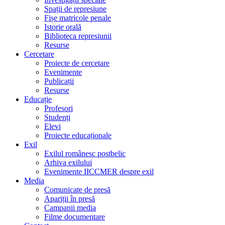
Spații de represiune
Fișe matricole penale
Istorie orală
Biblioteca represiunii
Resurse
Cercetare
Proiecte de cercetare
Evenimente
Publicații
Resurse
Educație
Profesori
Studenți
Elevi
Proiecte educaționale
Exil
Exilul românesc postbelic
Arhiva exilului
Evenimente IICCMER despre exil
Media
Comunicate de presă
Apariții în presă
Campanii media
Filme documentare