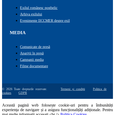
Exilul românesc postbelic
Arhiva exilului
Evenimente IICCMER despre exil
MEDIA
Comunicate de presă
Apariții în presă
Campanii media
Filme documentare
© 2026 Toate drepturile rezervate.
Termeni și condiții
Politica de
cookies
GDPR
Această pagină web folosește cookie-uri pentru a îmbunătăți
experiența de navigare și a asigura funcționalițăți adiționale. Pentru
mai multe informatii accesati <br />
Politica Cookies