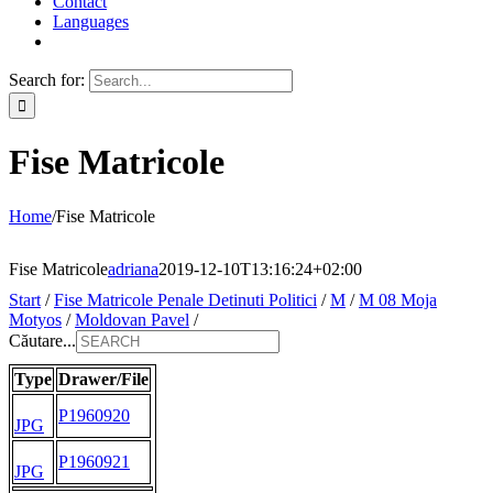
Contact
Languages
Search for:
Fise Matricole
Home
/
Fise Matricole
Fise Matricole
adriana
2019-12-10T13:16:24+02:00
Start
/
Fise Matricole Penale Detinuti Politici
/
M
/
M 08 Moja
Motyos
/
Moldovan Pavel
/
Căutare...
Type
Drawer/File
P1960920
JPG
P1960921
JPG