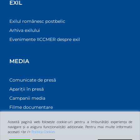
EXIL
Exilul românesc postbelic
Arhiva exilului
Evenimente IICCMER despre exil
MEDIA
Comunicate de presă
Apariții în presă
Campanii media
Filme documentare
Această pagină web folosește cookie-uri pentru a îmbunătăți experiența de
navigare și a asigura funcționalițăți adiționale. Pentru mai multe informatii
accesati <br />
Politica Cookies