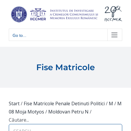
Skip
to
content
Go to...
Fise Matricole
Start
/
Fise Matricole Penale Detinuti Politici
/
M
/
M
08 Moja Motyos
/
Moldovan Petru N
/
Căutare...