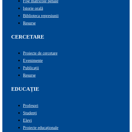
Fișe matricole penale
Istorie orală
Biblioteca represiunii
Resurse
CERCETARE
Proiecte de cercetare
Evenimente
Publicații
Resurse
EDUCAȚIE
Profesori
Studenți
Elevi
Proiecte educaționale