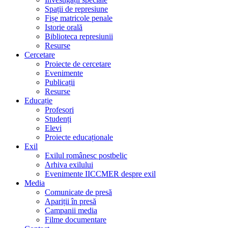
Spații de represiune
Fișe matricole penale
Istorie orală
Biblioteca represiunii
Resurse
Cercetare
Proiecte de cercetare
Evenimente
Publicații
Resurse
Educație
Profesori
Studenți
Elevi
Proiecte educaționale
Exil
Exilul românesc postbelic
Arhiva exilului
Evenimente IICCMER despre exil
Media
Comunicate de presă
Apariții în presă
Campanii media
Filme documentare