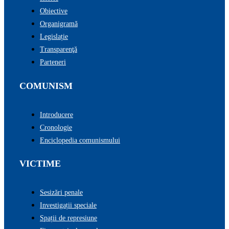
Obiective
Organigramă
Legislație
Transparenţă
Parteneri
COMUNISM
Introducere
Cronologie
Enciclopedia comunismului
VICTIME
Sesizări penale
Investigații speciale
Spații de represiune