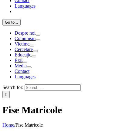
Contact
Languages
Go to...
Despre noi
Comunism
Victime
Cercetare
Educație
Exil
Media
Contact
Languages
Search for:
Fise Matricole
Home
/
Fise Matricole