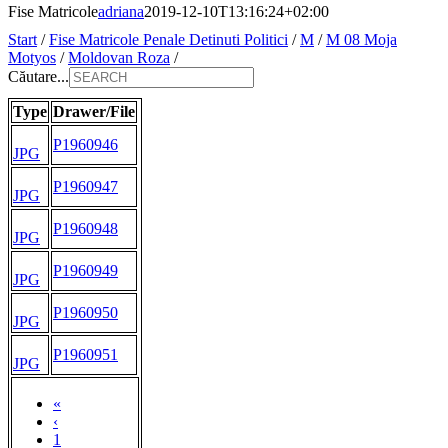
Fise Matricole
adriana
2019-12-10T13:16:24+02:00
Start
/
Fise Matricole Penale Detinuti Politici
/
M
/
M 08 Moja
Motyos
/
Moldovan Roza
/
Căutare...
Type
Drawer/File
P1960946
JPG
P1960947
JPG
P1960948
JPG
P1960949
JPG
P1960950
JPG
P1960951
JPG
«
‹
1