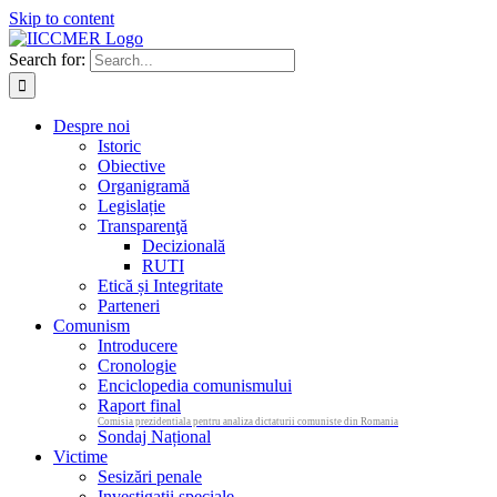
Skip to content
Search for:
Despre noi
Istoric
Obiective
Organigramă
Legislație
Transparenţă
Decizională
RUTI
Etică și Integritate
Parteneri
Comunism
Introducere
Cronologie
Enciclopedia comunismului
Raport final
Comisia prezidentiala pentru analiza dictaturii comuniste din Romania
Sondaj Național
Victime
Sesizări penale
Investigații speciale