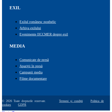
EXIL
Exilul românesc postbelic
Arhiva exilului
Evenimente IICCMER despre exil
MEDIA
Comunicate de presă
Apariții în presă
Campanii media
Filme documentare
© 2026 Toate drepturile rezervate.
Termeni și condiții
Politica de
cookies
GDPR