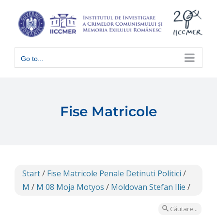
Skip
to
content
Go to...
Fise Matricole
Start
/
Fise Matricole Penale Detinuti Politici
/
M
/
M 08 Moja Motyos
/
Moldovan Stefan Ilie
/
Căutare...