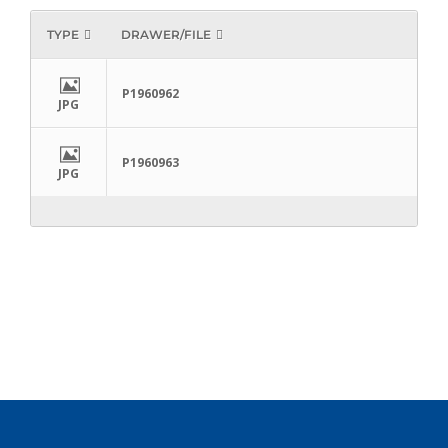
TYPE
DRAWER/FILE
P1960962
JPG
P1960963
JPG