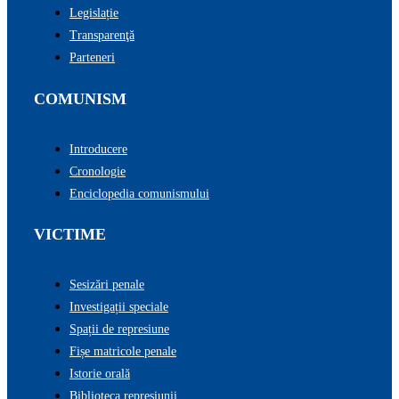
Legislație
Transparenţă
Parteneri
COMUNISM
Introducere
Cronologie
Enciclopedia comunismului
VICTIME
Sesizări penale
Investigații speciale
Spații de represiune
Fișe matricole penale
Istorie orală
Biblioteca represiunii