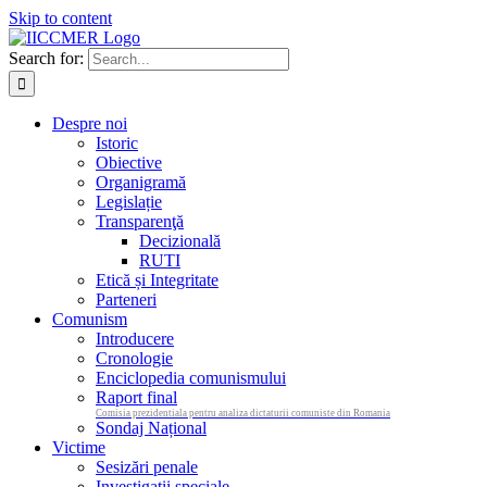
Skip to content
Search for:
Despre noi
Istoric
Obiective
Organigramă
Legislație
Transparenţă
Decizională
RUTI
Etică și Integritate
Parteneri
Comunism
Introducere
Cronologie
Enciclopedia comunismului
Raport final
Comisia prezidentiala pentru analiza dictaturii comuniste din Romania
Sondaj Național
Victime
Sesizări penale
Investigații speciale