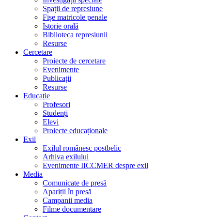
Spații de represiune
Fișe matricole penale
Istorie orală
Biblioteca represiunii
Resurse
Cercetare
Proiecte de cercetare
Evenimente
Publicații
Resurse
Educație
Profesori
Studenți
Elevi
Proiecte educaționale
Exil
Exilul românesc postbelic
Arhiva exilului
Evenimente IICCMER despre exil
Media
Comunicate de presă
Apariții în presă
Campanii media
Filme documentare