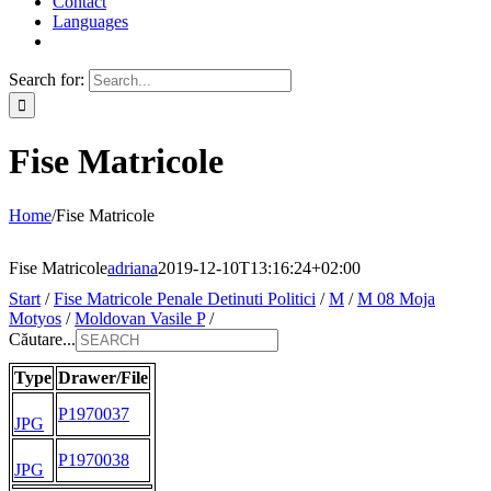
Contact
Languages
Search for:
Fise Matricole
Home
/
Fise Matricole
Fise Matricole
adriana
2019-12-10T13:16:24+02:00
Start
/
Fise Matricole Penale Detinuti Politici
/
M
/
M 08 Moja
Motyos
/
Moldovan Vasile P
/
Căutare...
Type
Drawer/File
P1970037
JPG
P1970038
JPG