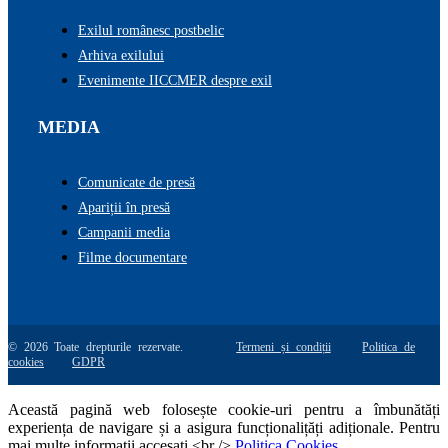
Exilul românesc postbelic
Arhiva exilului
Evenimente IICCMER despre exil
MEDIA
Comunicate de presă
Apariții în presă
Campanii media
Filme documentare
© 2026 Toate drepturile rezervate.
Termeni și condiții
Politica de
cookies
GDPR
Această pagină web folosește cookie-uri pentru a îmbunătăți
experiența de navigare și a asigura funcționalițăți adiționale. Pentru
mai multe informatii accesati <br />
Politica Cookies