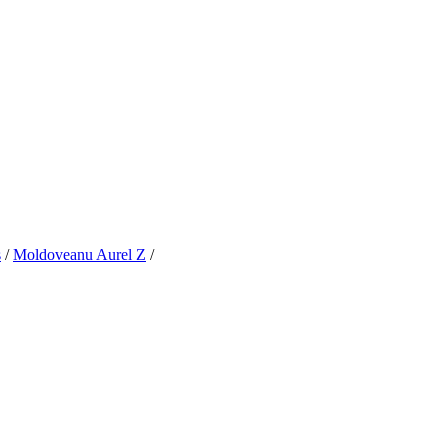
s
/
Moldoveanu Aurel Z
/