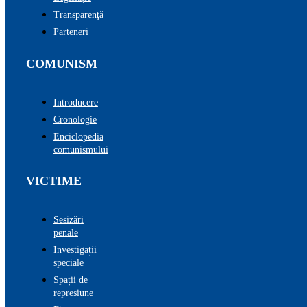
Transparenţă
Parteneri
COMUNISM
Introducere
Cronologie
Enciclopedia
comunismului
VICTIME
Sesizări
penale
Investigații
speciale
Spații de
represiune