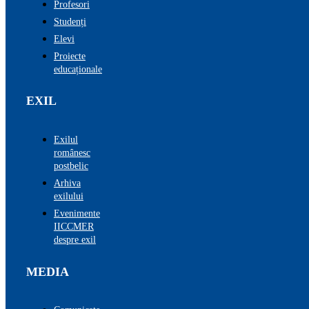
Profesori
Studenți
Elevi
Proiecte
educaționale
EXIL
Exilul
românesc
postbelic
Arhiva
exilului
Evenimente
IICCMER
despre exil
MEDIA