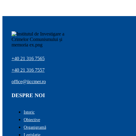
+40 21 316 7565
+40 21 316 7557
office@iiccmer.ro
DESPRE NOI
Istoric
Obiective
Organigramă
Legislație