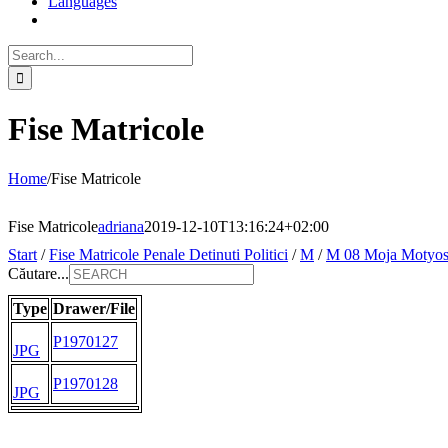
Languages
Search
for:
Fise Matricole
Home
/
Fise Matricole
Fise Matricole
adriana
2019-12-10T13:16:24+02:00
Start
/
Fise Matricole Penale Detinuti Politici
/
M
/
M 08 Moja Motyo
Căutare...
Type
Drawer/File
P1970127
JPG
P1970128
JPG