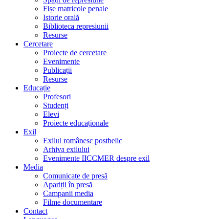
Fișe matricole penale
Istorie orală
Biblioteca represiunii
Resurse
Cercetare
Proiecte de cercetare
Evenimente
Publicații
Resurse
Educație
Profesori
Studenți
Elevi
Proiecte educaționale
Exil
Exilul românesc postbelic
Arhiva exilului
Evenimente IICCMER despre exil
Media
Comunicate de presă
Apariții în presă
Campanii media
Filme documentare
Contact