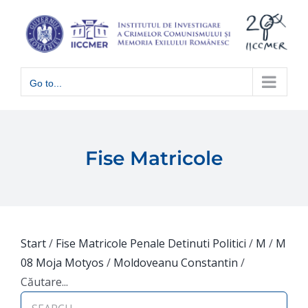
Skip
to
content
Go to...
Fise Matricole
Start
/
Fise Matricole Penale Detinuti Politici
/
M
/
M
08 Moja Motyos
/
Moldoveanu Constantin
/
Căutare...