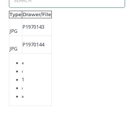
Type
Drawer/File
P1970143
JPG
P1970144
JPG
«
‹
1
›
»