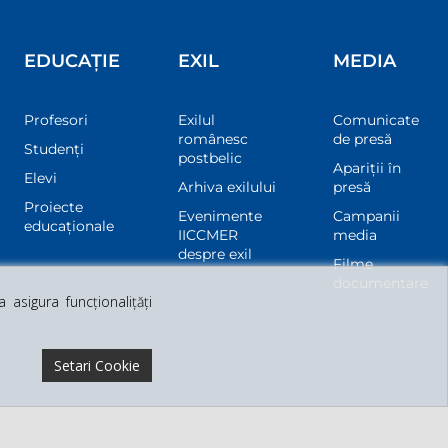
EDUCAȚIE
EXIL
MEDIA
Profesori
Exilul
Comunicate
românesc
de presă
Studenți
postbelic
Apariții în
Elevi
Arhiva exilului
presă
Proiecte
Evenimente
Campanii
educaționale
IICCMER
media
despre exil
Filme
documentare
asigura funcționalițăți
Setari Cookie