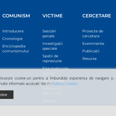
COMUNISM
VICTIME
CERCETARE
Introducere
Sesizări
Proiecte de
penale
cercetare
Cronologie
Investigații
Evenimente
Enciclopedia
speciale
comunismului
Publicații
Spații de
Resurse
represiune
Fișe matricole
penale
osește cookie-uri pentru a îmbunătăți experiența de navigare și a 
Istorie orală
multe informatii accesati <br />
Politica Cookies
Biblioteca
represiunii
cline
Resurse