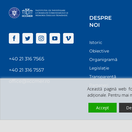
DESPRE
NOI
Istoric
Obiective
+40 21 316 7565
Organigramă
Legislație
+40 21 316 7557
Transparenţă
office@iiccmer.ro
Parteneri
Această pagină web fol
adiționale. Pentru mai 
Accept
De