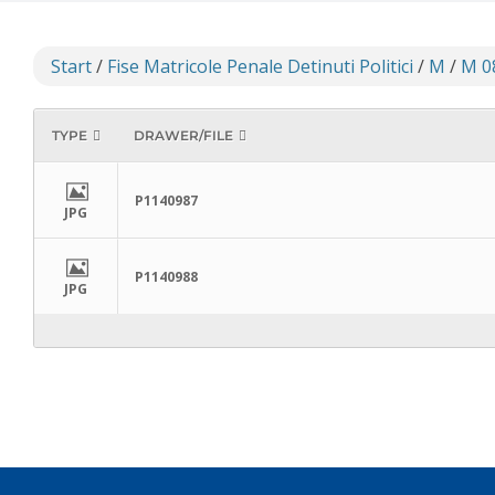
Start
/
Fise Matricole Penale Detinuti Politici
/
M
/
M 0
TYPE
DRAWER/FILE
P1140987
JPG
P1140988
JPG