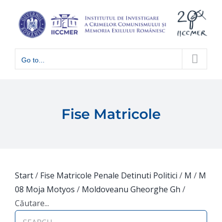
Skip
to
content
Go to...
Fise Matricole
Start
/
Fise Matricole Penale Detinuti Politici
/
M
/
M
08 Moja Motyos
/
Moldoveanu Gheorghe Gh
/
Căutare...