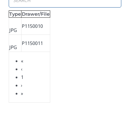
Type
Drawer/File
P1150010
JPG
P1150011
JPG
«
‹
1
›
»