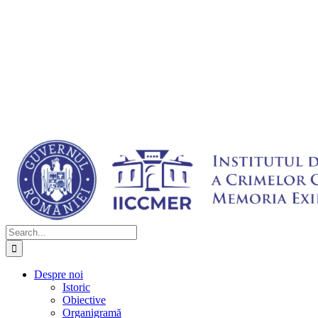
Search
for:
Despre noi
Istoric
Obiective
Organigramă