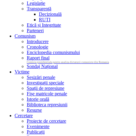
Legislație
Transparenţă
Decizională
RUTI
Etică și Integritate
Parteneri
Comunism
Introducere
Cronologie
Enciclopedia comunismului
Raport final
Comisia prezidentiala pentru analiza dictaturii comuniste din Romania
Sondaj Național
Victime
Sesizări penale
Investigații speciale
Spații de represiune
Fișe matricole penale
Istorie orală
Biblioteca represiunii
Resurse
Cercetare
Proiecte de cercetare
Evenimente
Publicații