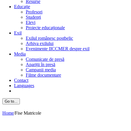
Resurse
Educație
Profesori
Studenți
Elevi
Proiecte educaționale
Exil
Exilul românesc postbelic
Arhiva exilului
Evenimente IICCMER despre exil
Media
Comunicate de presă
Apariții în presă
Campanii media
Filme documentare
Contact
Languages
Go to...
Home
/
Fise Matricole