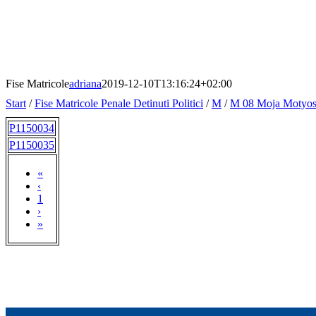
Fise Matricole
adriana
2019-12-10T13:16:24+02:00
Start
/
Fise Matricole Penale Detinuti Politici
/
M
/
M 08 Moja Motyo
P1150034
P1150035
«
‹
1
›
»