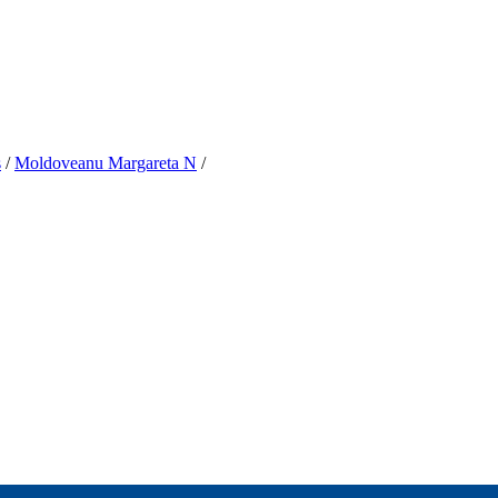
s
/
Moldoveanu Margareta N
/