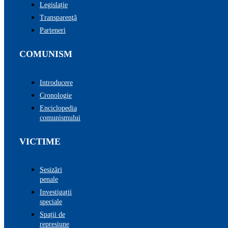
Legislație
Transparenţă
Parteneri
COMUNISM
Introducere
Cronologie
Enciclopedia
comunismului
VICTIME
Sesizări
penale
Investigații
speciale
Spații de
represiune