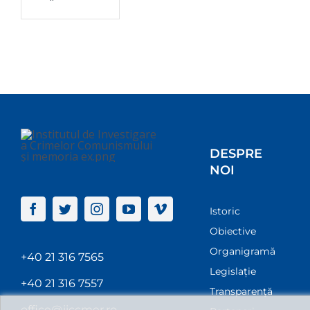
DESPRE
NOI
Istoric
Obiective
Organigramă
+40 21 316 7565
Legislație
+40 21 316 7557
Transparenţă
office@iiccmer.ro