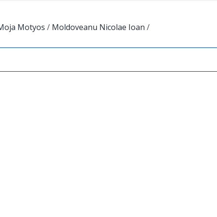
Moja Motyos
/
Moldoveanu Nicolae Ioan
/