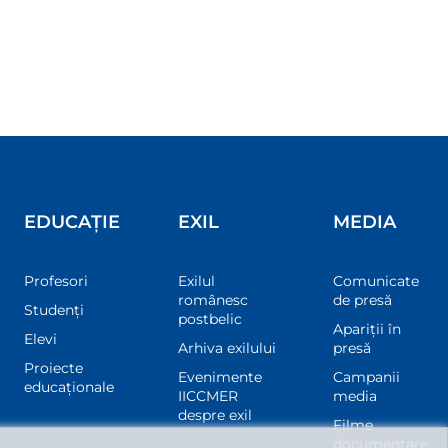
EDUCAȚIE
EXIL
MEDIA
Profesori
Exilul
Comunicate
românesc
de presă
Studenți
postbelic
Apariții în
Elevi
Arhiva exilului
presă
Proiecte
Evenimente
Campanii
educaționale
IICCMER
media
despre exil
Filme
documentare