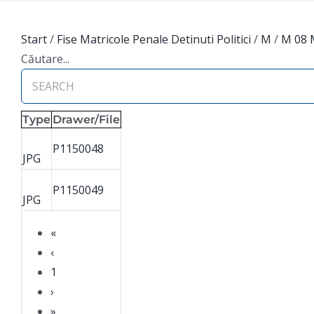
Start
/
Fise Matricole Penale Detinuti Politici
/
M
/
M 08 
Căutare...
Type
Drawer/File
P1150048
JPG
P1150049
JPG
«
‹
1
›
»