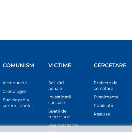
COMUNISM
VICTIME
CERCETARE
Introducere
Sesizări
Proiecte de
penale
cercetare
Cronologie
Investigații
Evenimente
Enciclopedia
speciale
comunismului
Publicații
Spații de
Resurse
represiune
Fișe matricole
penale