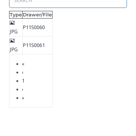
Type
Drawer/File
P1150060
JPG
P1150061
JPG
«
‹
1
›
»