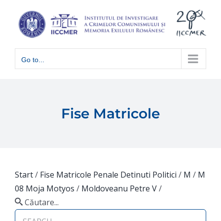
Skip
to
content
Go to...
Fise Matricole
Start
/
Fise Matricole Penale Detinuti Politici
/
M
/
M
08 Moja Motyos
/
Moldoveanu Petre V
/
Căutare...