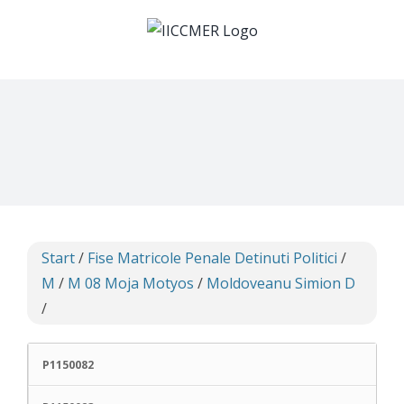
Skip
to
content
Start
/
Fise Matricole Penale Detinuti Politici
/
M
/
M 08 Moja Motyos
/
Moldoveanu Simion D
/
P1150082