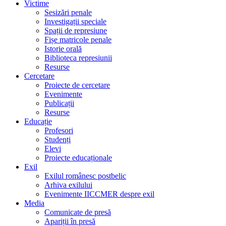
Victime
Sesizări penale
Investigații speciale
Spații de represiune
Fișe matricole penale
Istorie orală
Biblioteca represiunii
Resurse
Cercetare
Proiecte de cercetare
Evenimente
Publicații
Resurse
Educație
Profesori
Studenți
Elevi
Proiecte educaționale
Exil
Exilul românesc postbelic
Arhiva exilului
Evenimente IICCMER despre exil
Media
Comunicate de presă
Apariții în presă