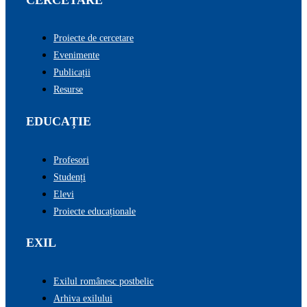
Proiecte de cercetare
Evenimente
Publicații
Resurse
EDUCAȚIE
Profesori
Studenți
Elevi
Proiecte educaționale
EXIL
Exilul românesc postbelic
Arhiva exilului