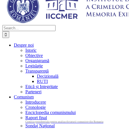
Search
for:
Despre noi
Istoric
Obiective
Organigramă
Legislație
Transparenţă
Decizională
RUTI
Etică și Integritate
Parteneri
Comunism
Introducere
Cronologie
Enciclopedia comunismului
Raport final
Comisia prezidentiala pentru analiza dictaturii comuniste din Romania
Sondaj Național