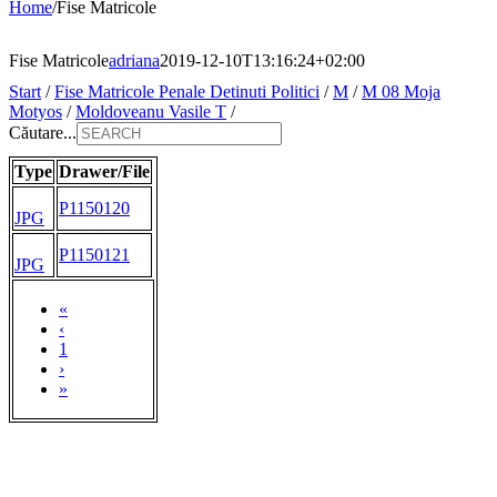
Home
/
Fise Matricole
Fise Matricole
adriana
2019-12-10T13:16:24+02:00
Start
/
Fise Matricole Penale Detinuti Politici
/
M
/
M 08 Moja
Motyos
/
Moldoveanu Vasile T
/
Căutare...
Type
Drawer/File
P1150120
JPG
P1150121
JPG
«
‹
1
›
»