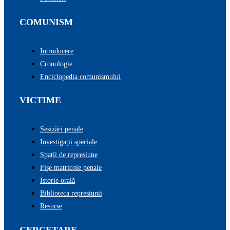
COMUNISM
Introducere
Cronologie
Enciclopedia comunismului
VICTIME
Sesizări penale
Investigații speciale
Spații de represiune
Fișe matricole penale
Istorie orală
Biblioteca represiunii
Resurse
CERCETARE