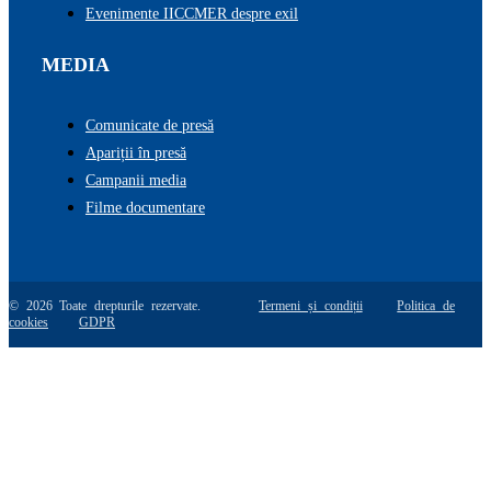
Evenimente IICCMER despre exil
MEDIA
Comunicate de presă
Apariții în presă
Campanii media
Filme documentare
© 2026 Toate drepturile rezervate.
Termeni și condiții
Politica de
cookies
GDPR
Go
to
Top