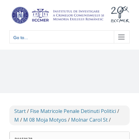
Skip
to
content
Go to...
Start
/
Fise Matricole Penale Detinuti Politici
/
M
/
M 08 Moja Motyos
/
Molnar Carol St
/