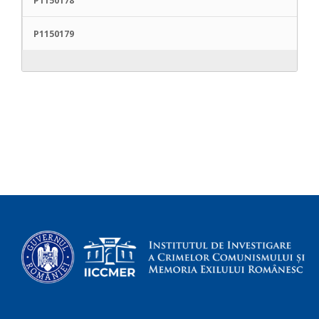
P1150178
P1150179