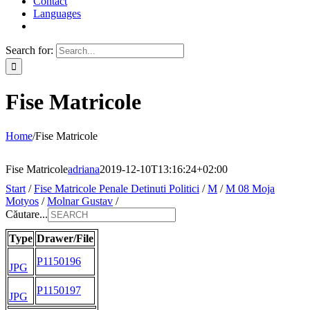
Contact
Languages
Search for:
Fise Matricole
Home
/
Fise Matricole
Fise Matricole
adriana
2019-12-10T13:16:24+02:00
Start
/
Fise Matricole Penale Detinuti Politici
/
M
/
M 08 Moja
Motyos
/
Molnar Gustav
/
Căutare...
Type
Drawer/File
P1150196
JPG
P1150197
JPG