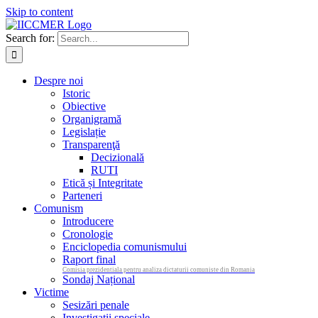
Skip to content
Search for:
Despre noi
Istoric
Obiective
Organigramă
Legislație
Transparenţă
Decizională
RUTI
Etică și Integritate
Parteneri
Comunism
Introducere
Cronologie
Enciclopedia comunismului
Raport final
Comisia prezidentiala pentru analiza dictaturii comuniste din Romania
Sondaj Național
Victime
Sesizări penale
Investigații speciale