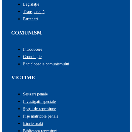
Legislație
Transparenţă
Parteneri
COMUNISM
Introducere
Cronologie
Enciclopedia comunismului
VICTIME
Sesizări penale
Investigații speciale
Spații de represiune
Fișe matricole penale
Istorie orală
Biblioteca represiunii