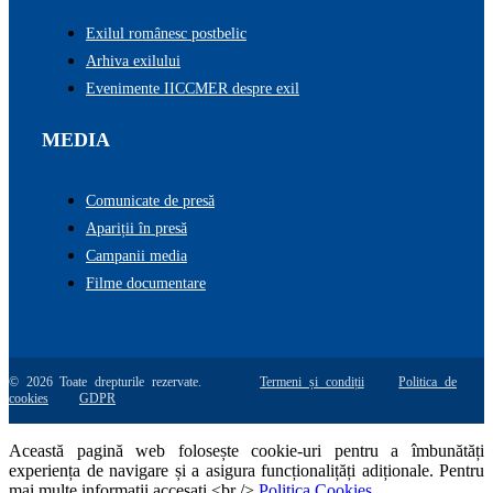
Exilul românesc postbelic
Arhiva exilului
Evenimente IICCMER despre exil
MEDIA
Comunicate de presă
Apariții în presă
Campanii media
Filme documentare
© 2026 Toate drepturile rezervate.
Termeni și condiții
Politica de
cookies
GDPR
Această pagină web folosește cookie-uri pentru a îmbunătăți
experiența de navigare și a asigura funcționalițăți adiționale. Pentru
mai multe informatii accesati <br />
Politica Cookies