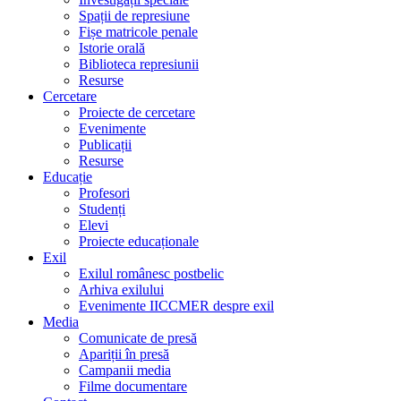
Spații de represiune
Fișe matricole penale
Istorie orală
Biblioteca represiunii
Resurse
Cercetare
Proiecte de cercetare
Evenimente
Publicații
Resurse
Educație
Profesori
Studenți
Elevi
Proiecte educaționale
Exil
Exilul românesc postbelic
Arhiva exilului
Evenimente IICCMER despre exil
Media
Comunicate de presă
Apariții în presă
Campanii media
Filme documentare