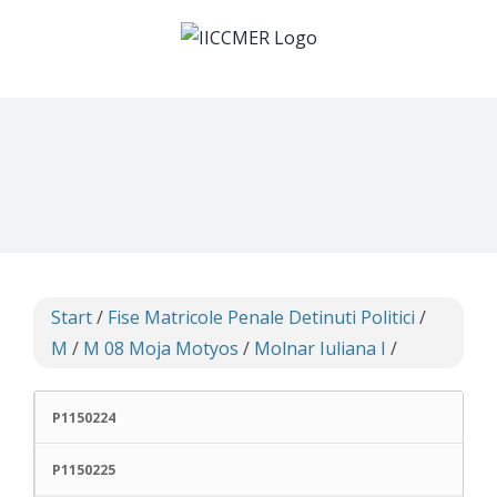
Skip
to
content
Start
/
Fise Matricole Penale Detinuti Politici
/
M
/
M 08 Moja Motyos
/
Molnar Iuliana I
/
P1150224
P1150225