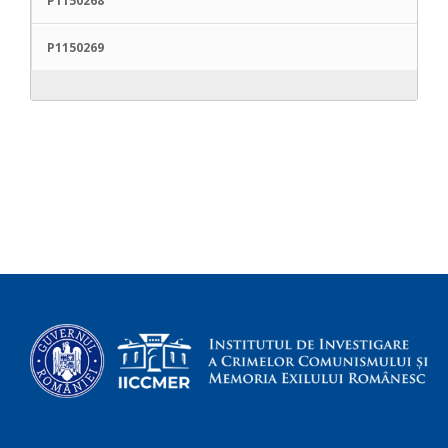
P1150268
P1150269