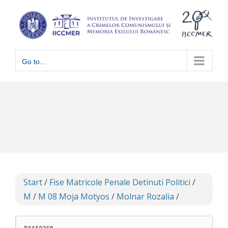
Skip
to
content
Go to...
Start
/
Fise Matricole Penale Detinuti Politici
/
M
/
M 08 Moja Motyos
/
Molnar Rozalia
/