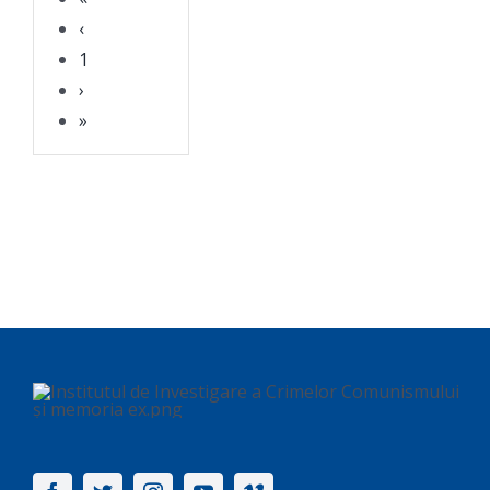
‹
1
›
»