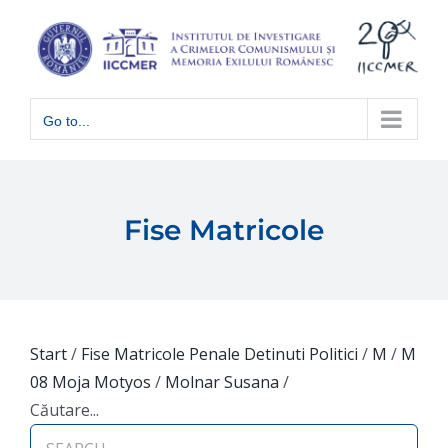
Skip
to
content
Go to...
Fise Matricole
Start
/
Fise Matricole Penale Detinuti Politici
/
M
/
M
08 Moja Motyos
/
Molnar Susana
/
Căutare...