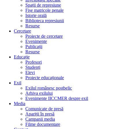
Spații de represiune
Fișe matricole penale
Istorie orală
Biblioteca represiunii
Resurse
Cercetare
Proiecte de cercetare
Evenimente
Publicații
Resurse
Educație
Profesori
Studenți
Elevi
Proiecte educaționale
Exil
Exilul românesc postbelic
Arhiva exilului
Evenimente IICCMER despre exil
Media
Comunicate de presă
Apariții în presă
Campanii media
Filme documentare