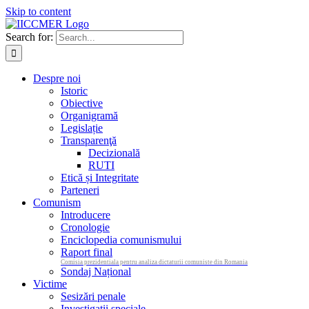
Skip to content
Search for:
Despre noi
Istoric
Obiective
Organigramă
Legislație
Transparenţă
Decizională
RUTI
Etică și Integritate
Parteneri
Comunism
Introducere
Cronologie
Enciclopedia comunismului
Raport final
Comisia prezidentiala pentru analiza dictaturii comuniste din Romania
Sondaj Național
Victime
Sesizări penale
Investigații speciale