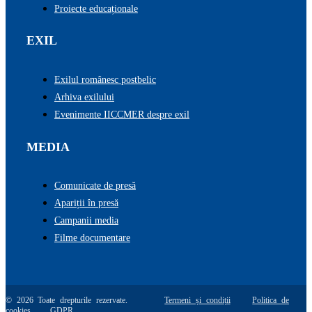
Proiecte educaționale
EXIL
Exilul românesc postbelic
Arhiva exilului
Evenimente IICCMER despre exil
MEDIA
Comunicate de presă
Apariții în presă
Campanii media
Filme documentare
© 2026 Toate drepturile rezervate.
Termeni și condiții
Politica de
cookies
GDPR