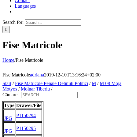
Contact
Languages
Search for:
Fise Matricole
Home
/
Fise Matricole
Fise Matricole
adriana
2019-12-10T13:16:24+02:00
Start
/
Fise Matricole Penale Detinuti Politici
/
M
/
M 08 Moja
Motyos
/
Molnar Tiberiu
/
Căutare...
Type
Drawer/File
P1150294
JPG
P1150295
JPG