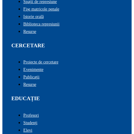
Spații de represiune
Fișe matricole penale
Istorie orală
Biblioteca represiunii
Resurse
CERCETARE
Proiecte de cercetare
Evenimente
Publicații
Resurse
EDUCAȚIE
Profesori
Studenți
Elevi