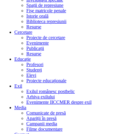
Spații de represiune
Fișe matricole penale
Istorie orală
Biblioteca represiunii
Resurse
Cercetare
Proiecte de cercetare
Evenimente
Publicații
Resurse
Educație
Profesori
Studenți
Elevi
Proiecte educaționale
Exil
Exilul românesc postbelic
Arhiva exilului
Evenimente IICCMER despre exil
Media
Comunicate de presă
Apariții în presă
Campanii media
Filme documentare