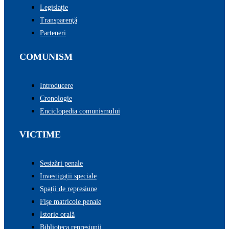
Legislație
Transparenţă
Parteneri
COMUNISM
Introducere
Cronologie
Enciclopedia comunismului
VICTIME
Sesizări penale
Investigații speciale
Spații de represiune
Fișe matricole penale
Istorie orală
Biblioteca represiunii