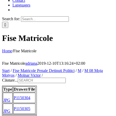
Contact
Languages
Search for:
Fise Matricole
Home
/
Fise Matricole
Fise Matricole
adriana
2019-12-10T13:16:24+02:00
Start
/
Fise Matricole Penale Detinuti Politici
/
M
/
M 08 Moja
Motyos
/
Molnar Victor
/
Căutare...
Type
Drawer/File
P1150304
JPG
P1150305
JPG