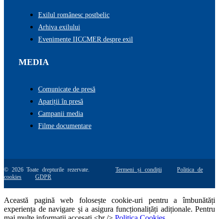
Exilul românesc postbelic
Arhiva exilului
Evenimente IICCMER despre exil
MEDIA
Comunicate de presă
Apariții în presă
Campanii media
Filme documentare
© 2026 Toate drepturile rezervate.
Termeni și condiții
Politica de
cookies
GDPR
Această pagină web folosește cookie-uri pentru a îmbunătăți
experiența de navigare și a asigura funcționalițăți adiționale. Pentru
mai multe informatii accesati <br />
Politica Cookies