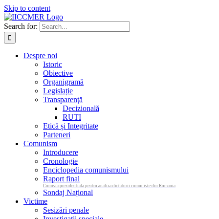
Skip to content
Search for:
Despre noi
Istoric
Obiective
Organigramă
Legislație
Transparenţă
Decizională
RUTI
Etică și Integritate
Parteneri
Comunism
Introducere
Cronologie
Enciclopedia comunismului
Raport final
Comisia prezidentiala pentru analiza dictaturii comuniste din Romania
Sondaj Național
Victime
Sesizări penale
Investigații speciale