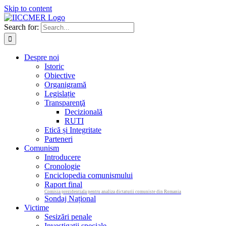
Skip to content
Search for:
Despre noi
Istoric
Obiective
Organigramă
Legislație
Transparenţă
Decizională
RUTI
Etică și Integritate
Parteneri
Comunism
Introducere
Cronologie
Enciclopedia comunismului
Raport final
Comisia prezidentiala pentru analiza dictaturii comuniste din Romania
Sondaj Național
Victime
Sesizări penale
Investigații speciale