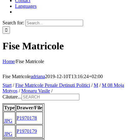
Contact
Languages
Search for:
Fise Matricole
Home
/
Fise Matricole
Fise Matricole
adriana
2019-12-10T13:16:24+02:00
Start
/
Fise Matricole Penale Detinuti Politici
/
M
/
M 08 Moja
Motyos
/
Monaru Vasile
/
Căutare...
Type
Drawer/File
P1970178
JPG
P1970179
JPG