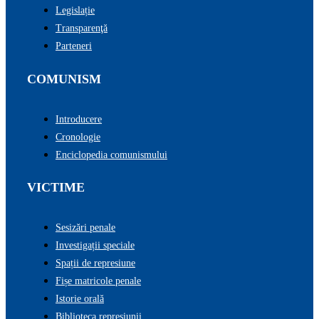
Legislație
Transparenţă
Parteneri
COMUNISM
Introducere
Cronologie
Enciclopedia comunismului
VICTIME
Sesizări penale
Investigații speciale
Spații de represiune
Fișe matricole penale
Istorie orală
Biblioteca represiunii