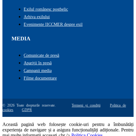
Exilul românesc postbelic
Arhiva exilului
Evenimente IICCMER despre exil
MEDIA
Comunicate de presă
Apariții în presă
Campanii media
Filme documentare
© 2026 Toate drepturile rezervate.
Termeni și condiții
Politica de
cookies
GDPR
Această pagină web folosește cookie-uri pentru a îmbunătăți
experiența de navigare și a asigura funcționalițăți adiționale. Pentru
mai multe informatii accesati <br />
Politica Cookies