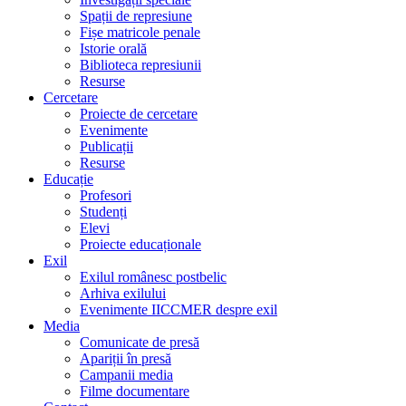
Spații de represiune
Fișe matricole penale
Istorie orală
Biblioteca represiunii
Resurse
Cercetare
Proiecte de cercetare
Evenimente
Publicații
Resurse
Educație
Profesori
Studenți
Elevi
Proiecte educaționale
Exil
Exilul românesc postbelic
Arhiva exilului
Evenimente IICCMER despre exil
Media
Comunicate de presă
Apariții în presă
Campanii media
Filme documentare