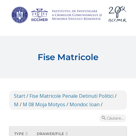
Skip
to
content
Fise Matricole
Start
/
Fise Matricole Penale Detinuti Politici
/
M
/
M 08 Moja Motyos
/
Mondoc Ioan
/
Căutare...
TYPE
DRAWER/FILE