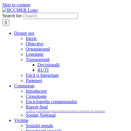
Skip to content
Search for:
Despre noi
Istoric
Obiective
Organigramă
Legislație
Transparenţă
Decizională
RUTI
Etică și Integritate
Parteneri
Comunism
Introducere
Cronologie
Enciclopedia comunismului
Raport final
Comisia prezidentiala pentru analiza dictaturii comuniste din Romania
Sondaj Național
Victime
Sesizări penale
Investigații speciale