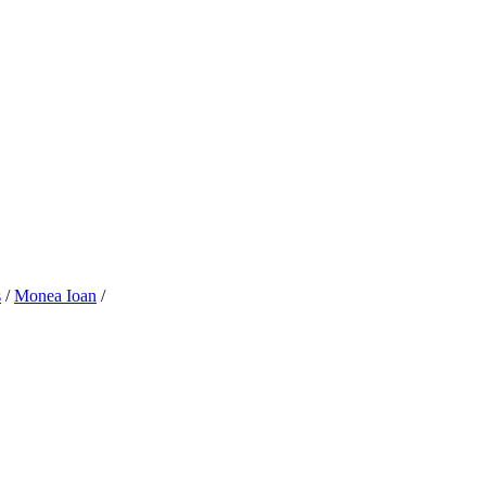
s
/
Monea Ioan
/