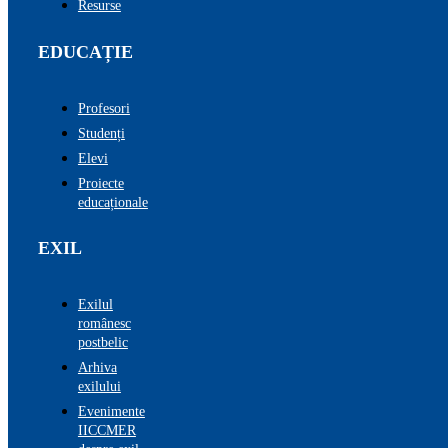
Resurse
EDUCAȚIE
Profesori
Studenți
Elevi
Proiecte
educaționale
EXIL
Exilul
românesc
postbelic
Arhiva
exilului
Evenimente
IICCMER