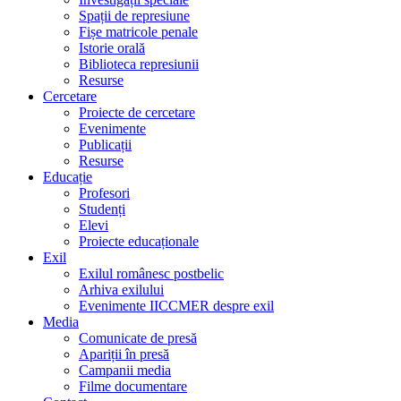
Spații de represiune
Fișe matricole penale
Istorie orală
Biblioteca represiunii
Resurse
Cercetare
Proiecte de cercetare
Evenimente
Publicații
Resurse
Educație
Profesori
Studenți
Elevi
Proiecte educaționale
Exil
Exilul românesc postbelic
Arhiva exilului
Evenimente IICCMER despre exil
Media
Comunicate de presă
Apariții în presă
Campanii media
Filme documentare