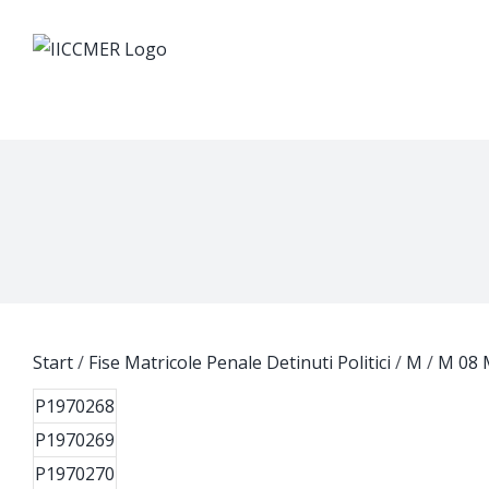
Skip
to
content
Start
/
Fise Matricole Penale Detinuti Politici
/
M
/
M 08 
P1970268
P1970269
P1970270