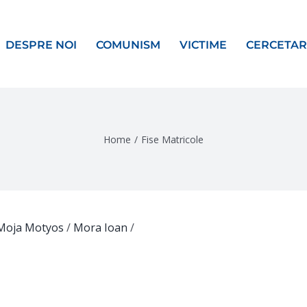
DESPRE NOI
COMUNISM
VICTIME
CERCETAR
Home
/
Fise Matricole
Moja Motyos
/
Mora Ioan
/