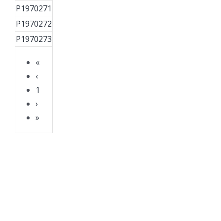
P1970271
P1970272
P1970273
«
‹
1
›
»