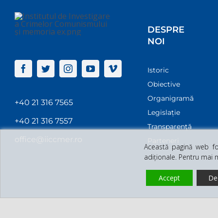
DESPRE
NOI
Istoric
Obiective
Organigramă
+40 21 316 7565
Legislație
+40 21 316 7557
Transparenţă
office@iiccmer.ro
Parteneri
Această pagină web fol
adiționale. Pentru mai 
Accept
De