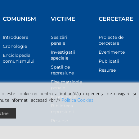
COMUNISM
VICTIME
CERCETARE
Introducere
Sesizări
Proiecte de
penale
cercetare
Cronologie
Investigații
Evenimente
Enciclopedia
speciale
comunismului
Publicații
Spații de
Resurse
represiune
Fișe matricole
penale
osește cookie-uri pentru a îmbunătăți experiența de navigare și a 
Istorie orală
multe informatii accesati <br />
Politica Cookies
Biblioteca
represiunii
cline
Resurse