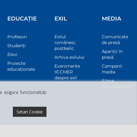
EDUCAȚIE
EXIL
MEDIA
Profesori
Exilul
Comunicate
românesc
de presă
Studenți
postbelic
Apariții în
Elevi
Arhiva exilului
presă
Proiecte
Evenimente
Campanii
educaționale
IICCMER
media
despre exil
Filme
documentare
asigura funcționalițăți
Setari Cookie