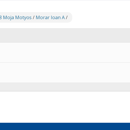
8 Moja Motyos
/
Morar Ioan A
/