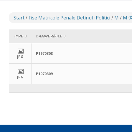
Start
/
Fise Matricole Penale Detinuti Politici
/
M
/
M 0
TYPE
DRAWER/FILE
P1970308
JPG
P1970309
JPG