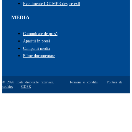
Evenimente IICCMER despre exil
MEDIA
Comunicate de presă
Apariții în presă
Campanii media
Filme documentare
© 2026 Toate drepturile rezervate.
Termeni și condiții
Politica de
cookies
GDPR
Go
to
Top