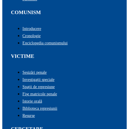
COMUNISM
Introducere
Cronologie
Enciclopedia comunismului
VICTIME
Sesizări penale
Investigații speciale
Spații de represiune
Fișe matricole penale
Istorie orală
Biblioteca represiunii
Resurse
CERCETARE