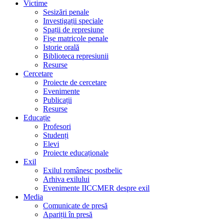
Victime
Sesizări penale
Investigații speciale
Spații de represiune
Fișe matricole penale
Istorie orală
Biblioteca represiunii
Resurse
Cercetare
Proiecte de cercetare
Evenimente
Publicații
Resurse
Educație
Profesori
Studenți
Elevi
Proiecte educaționale
Exil
Exilul românesc postbelic
Arhiva exilului
Evenimente IICCMER despre exil
Media
Comunicate de presă
Apariții în presă