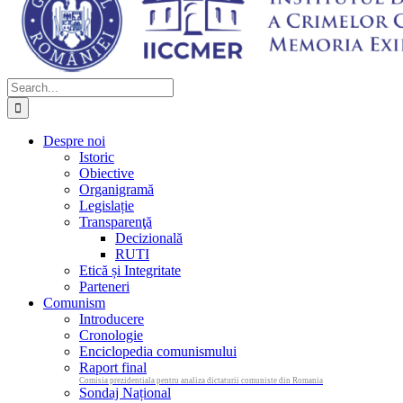
Search
for:
Despre noi
Istoric
Obiective
Organigramă
Legislație
Transparenţă
Decizională
RUTI
Etică și Integritate
Parteneri
Comunism
Introducere
Cronologie
Enciclopedia comunismului
Raport final
Comisia prezidentiala pentru analiza dictaturii comuniste din Romania
Sondaj Național