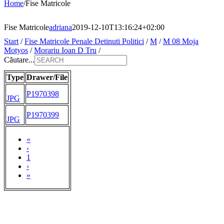
Home
/
Fise Matricole
Fise Matricole
adriana
2019-12-10T13:16:24+02:00
Start
/
Fise Matricole Penale Detinuti Politici
/
M
/
M 08 Moja
Motyos
/
Morariu Ioan D Tru
/
Căutare...
Type
Drawer/File
P1970398
JPG
P1970399
JPG
«
‹
1
›
»