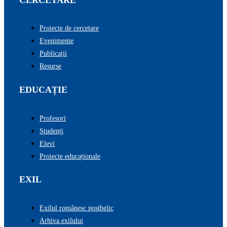
Proiecte de cercetare
Evenimente
Publicații
Resurse
EDUCAȚIE
Profesori
Studenți
Elevi
Proiecte educaționale
EXIL
Exilul românesc postbelic
Arhiva exilului