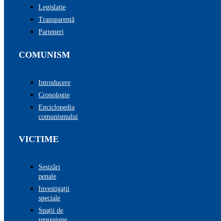
Legislație
Transparenţă
Parteneri
COMUNISM
Introducere
Cronologie
Enciclopedia
comunismului
VICTIME
Sesizări
penale
Investigații
speciale
Spații de
represiune