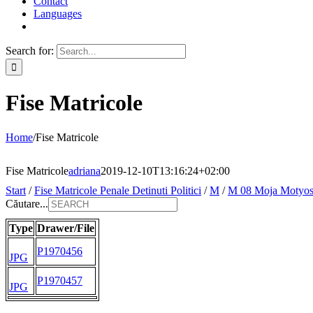
Contact
Languages
Search for:
Fise Matricole
Home
/
Fise Matricole
Fise Matricole
adriana
2019-12-10T13:16:24+02:00
Start
/
Fise Matricole Penale Detinuti Politici
/
M
/
M 08 Moja Motyo
Căutare...
Type
Drawer/File
P1970456
JPG
P1970457
JPG