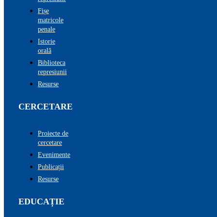
Fișe
matricole
penale
Istorie
orală
Biblioteca
represiunii
Resurse
CERCETARE
Proiecte de
cercetare
Evenimente
Publicații
Resurse
EDUCAȚIE