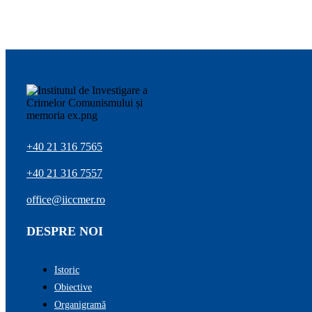
+40 21 316 7565
+40 21 316 7557
office@iiccmer.ro
DESPRE NOI
Istoric
Obiective
Organigramă