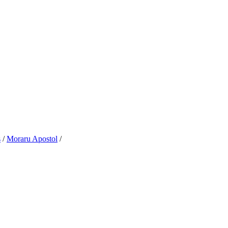
s
/
Moraru Apostol
/