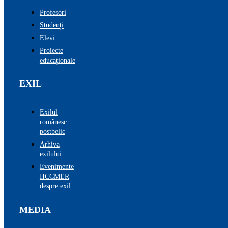
Profesori
Studenți
Elevi
Proiecte
educaționale
EXIL
Exilul
românesc
postbelic
Arhiva
exilului
Evenimente
IICCMER
despre exil
MEDIA