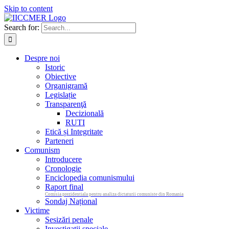
Skip to content
Search for:
Despre noi
Istoric
Obiective
Organigramă
Legislație
Transparenţă
Decizională
RUTI
Etică și Integritate
Parteneri
Comunism
Introducere
Cronologie
Enciclopedia comunismului
Raport final
Comisia prezidentiala pentru analiza dictaturii comuniste din Romania
Sondaj Național
Victime
Sesizări penale
Investigații speciale