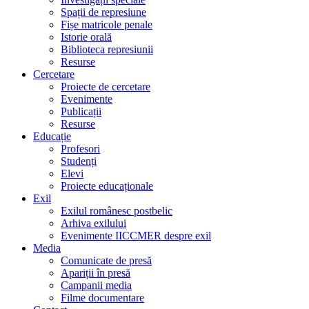
Spații de represiune
Fișe matricole penale
Istorie orală
Biblioteca represiunii
Resurse
Cercetare
Proiecte de cercetare
Evenimente
Publicații
Resurse
Educație
Profesori
Studenți
Elevi
Proiecte educaționale
Exil
Exilul românesc postbelic
Arhiva exilului
Evenimente IICCMER despre exil
Media
Comunicate de presă
Apariții în presă
Campanii media
Filme documentare