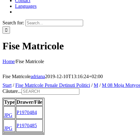
Contact
Languages
Search for:
Fise Matricole
Home
/
Fise Matricole
Fise Matricole
adriana
2019-12-10T13:16:24+02:00
Start
/
Fise Matricole Penale Detinuti Politici
/
M
/
M 08 Moja Motyo
Căutare...
Type
Drawer/File
P1970484
JPG
P1970485
JPG