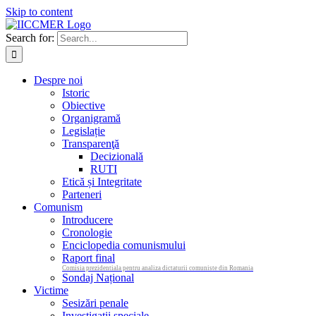
Skip to content
Search for:
Despre noi
Istoric
Obiective
Organigramă
Legislație
Transparenţă
Decizională
RUTI
Etică și Integritate
Parteneri
Comunism
Introducere
Cronologie
Enciclopedia comunismului
Raport final
Comisia prezidentiala pentru analiza dictaturii comuniste din Romania
Sondaj Național
Victime
Sesizări penale
Investigații speciale