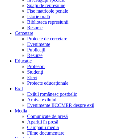
Spații de represiune
Fișe matricole penale
Istorie orală
Biblioteca represiunii
Resurse
Cercetare
Proiecte de cercetare
Evenimente
Publicații
Resurse
Educație
Profesori
Studenți
Elevi
Proiecte educaționale
Exil
Exilul românesc postbelic
Arhiva exilului
Evenimente IICCMER despre exil
Media
Comunicate de presă
Apariții în presă
Campanii media
Filme documentare