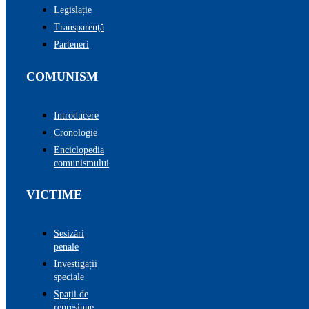
Legislație
Transparenţă
Parteneri
COMUNISM
Introducere
Cronologie
Enciclopedia
comunismului
VICTIME
Sesizări
penale
Investigații
speciale
Spații de
represiune