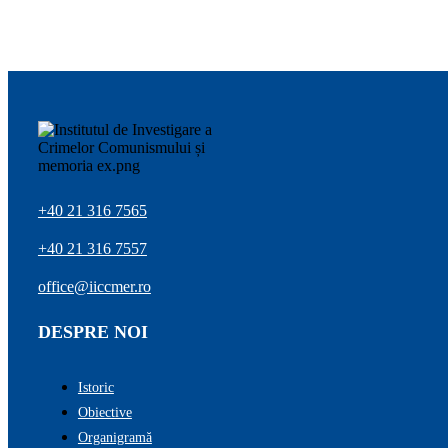
+40 21 316 7565
+40 21 316 7557
office@iiccmer.ro
DESPRE NOI
Istoric
Obiective
Organigramă