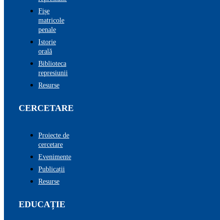
Fișe
matricole
penale
Istorie
orală
Biblioteca
represiunii
Resurse
CERCETARE
Proiecte de
cercetare
Evenimente
Publicații
Resurse
EDUCAȚIE