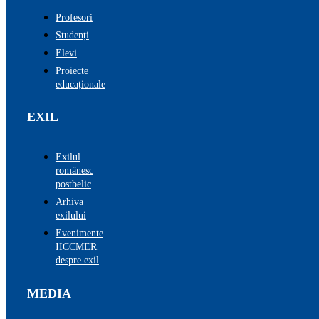
Profesori
Studenți
Elevi
Proiecte
educaționale
EXIL
Exilul
românesc
postbelic
Arhiva
exilului
Evenimente
IICCMER
despre exil
MEDIA