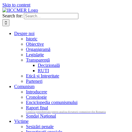
Skip to content
Search for:
Despre noi
Istoric
Obiective
Organigramă
Legislație
Transparenţă
Decizională
RUTI
Etică și Integritate
Parteneri
Comunism
Introducere
Cronologie
Enciclopedia comunismului
Raport final
Comisia prezidentiala pentru analiza dictaturii comuniste din Romania
Sondaj Național
Victime
Sesizări penale
Investigații speciale