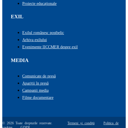
Proiecte educaționale
EXIL
Exilul românesc postbelic
Arhiva exilului
Evenimente IICCMER despre exil
MEDIA
Comunicate de presă
Apariții în presă
Campanii media
Filme documentare
© 2026 Toate drepturile rezervate.
Termeni și condiții
Politica de
cookies
GDPR