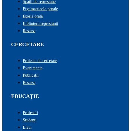
Spații de represiune
Fișe matricole penale
Istorie orală
Biblioteca represiunii
Resurse
CERCETARE
Proiecte de cercetare
Evenimente
Publicații
Resurse
EDUCAȚIE
Profesori
Studenți
Elevi