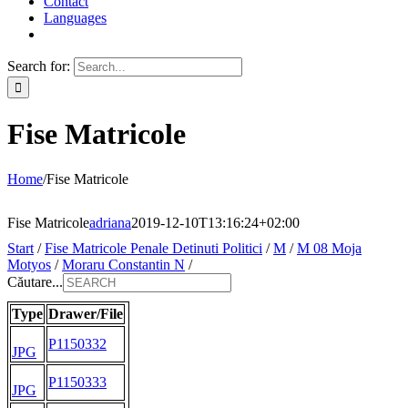
Contact
Languages
Search for:
Fise Matricole
Home
/
Fise Matricole
Fise Matricole
adriana
2019-12-10T13:16:24+02:00
Start
/
Fise Matricole Penale Detinuti Politici
/
M
/
M 08 Moja
Motyos
/
Moraru Constantin N
/
Căutare...
Type
Drawer/File
P1150332
JPG
P1150333
JPG