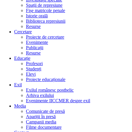
Spații de represiune
Fișe matricole penale
Istorie orală
Biblioteca represiunii
Resurse
Cercetare
Proiecte de cercetare
Evenimente
Publicații
Resurse
Educație
Profesori
Studenți
Elevi
Proiecte educaționale
Exil
Exilul românesc postbelic
Arhiva exilului
Evenimente IICCMER despre exil
Media
Comunicate de presă
Apariții în presă
Campanii media
Filme documentare