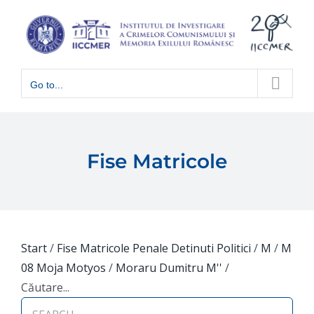
Skip
to
content
Go to...
Fise Matricole
Start
/
Fise Matricole Penale Detinuti Politici
/
M
/
M
08 Moja Motyos
/
Moraru Dumitru M''
/
Căutare...