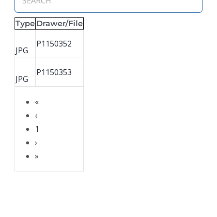
Type
Drawer/File
P1150352
JPG
P1150353
JPG
«
‹
1
›
»