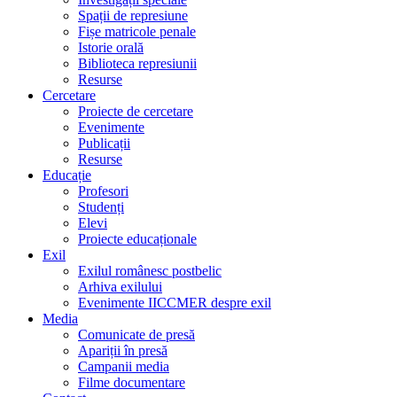
Spații de represiune
Fișe matricole penale
Istorie orală
Biblioteca represiunii
Resurse
Cercetare
Proiecte de cercetare
Evenimente
Publicații
Resurse
Educație
Profesori
Studenți
Elevi
Proiecte educaționale
Exil
Exilul românesc postbelic
Arhiva exilului
Evenimente IICCMER despre exil
Media
Comunicate de presă
Apariții în presă
Campanii media
Filme documentare