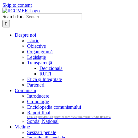
Skip to content
Search for:
Despre noi
Istoric
Obiective
Organigramă
Legislație
Transparenţă
Decizională
RUTI
Etică și Integritate
Parteneri
Comunism
Introducere
Cronologie
Enciclopedia comunismului
Raport final
Comisia prezidentiala pentru analiza dictaturii comuniste din Romania
Sondaj Național
Victime
Sesizări penale
Investigații speciale