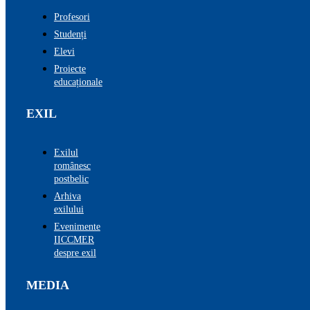
Profesori
Studenți
Elevi
Proiecte
educaționale
EXIL
Exilul
românesc
postbelic
Arhiva
exilului
Evenimente
IICCMER
despre exil
MEDIA