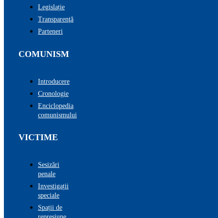
Legislație
Transparenţă
Parteneri
COMUNISM
Introducere
Cronologie
Enciclopedia
comunismului
VICTIME
Sesizări
penale
Investigații
speciale
Spații de
represiune