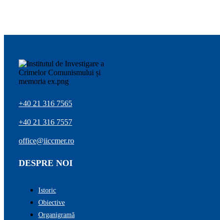
+40 21 316 7565
+40 21 316 7557
office@iiccmer.ro
DESPRE NOI
Istoric
Obiective
Organigramă