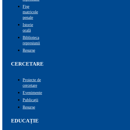
Fișe
matricole
penale
Istorie
orală
Biblioteca
represiunii
Resurse
CERCETARE
Proiecte de
cercetare
Evenimente
Publicații
Resurse
EDUCAȚIE