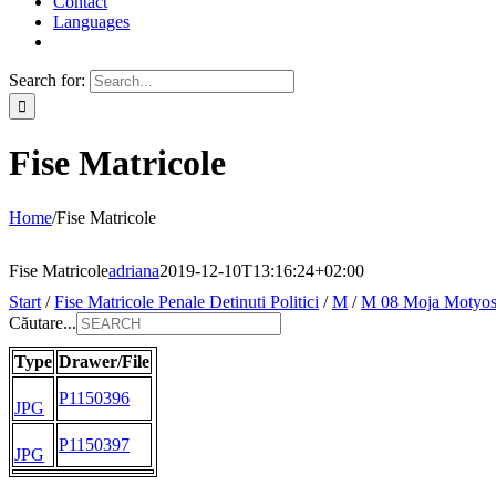
Contact
Languages
Search for:
Fise Matricole
Home
/
Fise Matricole
Fise Matricole
adriana
2019-12-10T13:16:24+02:00
Start
/
Fise Matricole Penale Detinuti Politici
/
M
/
M 08 Moja Motyo
Căutare...
Type
Drawer/File
P1150396
JPG
P1150397
JPG