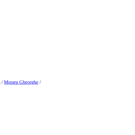
s
/
Moraru Gheorghe
/