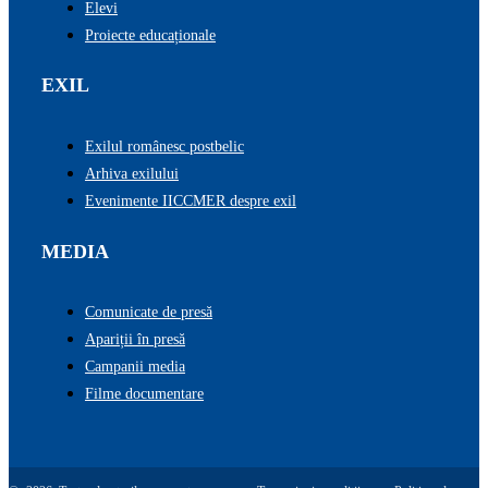
Elevi
Proiecte educaționale
EXIL
Exilul românesc postbelic
Arhiva exilului
Evenimente IICCMER despre exil
MEDIA
Comunicate de presă
Apariții în presă
Campanii media
Filme documentare