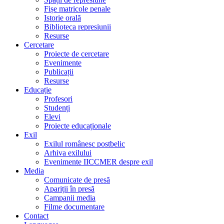
Fișe matricole penale
Istorie orală
Biblioteca represiunii
Resurse
Cercetare
Proiecte de cercetare
Evenimente
Publicații
Resurse
Educație
Profesori
Studenți
Elevi
Proiecte educaționale
Exil
Exilul românesc postbelic
Arhiva exilului
Evenimente IICCMER despre exil
Media
Comunicate de presă
Apariții în presă
Campanii media
Filme documentare
Contact