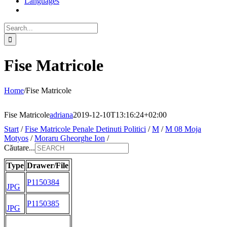
Languages
Search
for:
Fise Matricole
Home
/
Fise Matricole
Fise Matricole
adriana
2019-12-10T13:16:24+02:00
Start
/
Fise Matricole Penale Detinuti Politici
/
M
/
M 08 Moja
Motyos
/
Moraru Gheorghe Ion
/
Căutare...
Type
Drawer/File
P1150384
JPG
P1150385
JPG