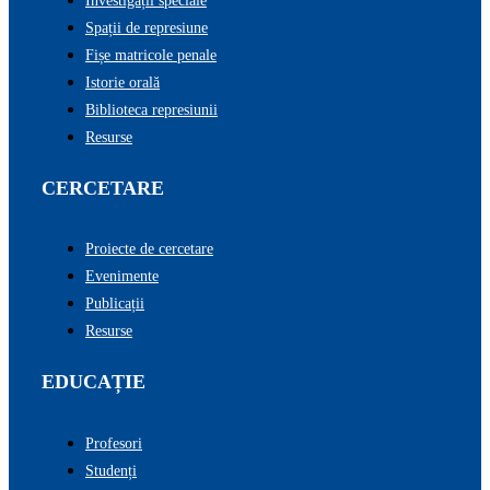
Investigații speciale
Spații de represiune
Fișe matricole penale
Istorie orală
Biblioteca represiunii
Resurse
CERCETARE
Proiecte de cercetare
Evenimente
Publicații
Resurse
EDUCAȚIE
Profesori
Studenți