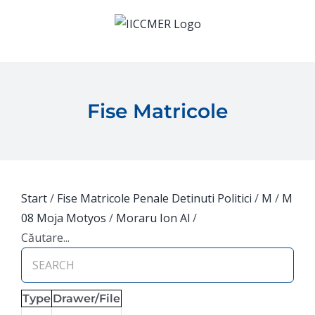
Skip
to
content
Fise Matricole
Start
/
Fise Matricole Penale Detinuti Politici
/
M
/
M
08 Moja Motyos
/
Moraru Ion Al
/
Căutare...
Type
Drawer/File