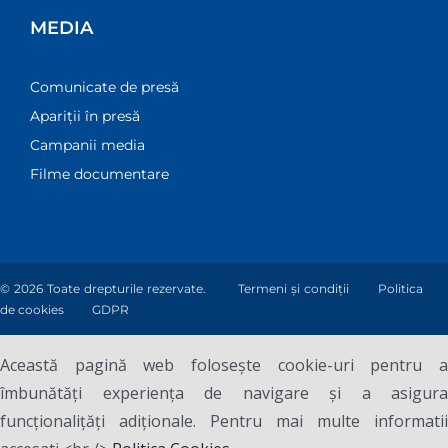
MEDIA
Comunicate de presă
Apariții în presă
Campanii media
Filme documentare
© 2026 Toate drepturile rezervate.
Termeni și condiții
Politica
de cookies
GDPR
Această pagină web folosește cookie-uri pentru a
îmbunătăți experiența de navigare și a asigura
funcționalițăți adiționale. Pentru mai multe informatii