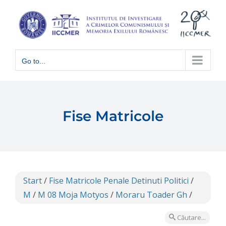
Skip
to
content
Go to...
Fise Matricole
Start
/
Fise Matricole Penale Detinuti Politici
/
M
/
M 08 Moja Motyos
/
Moraru Toader Gh
/
Căutare...