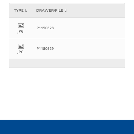
TYPE
DRAWER/FILE
P1150628
JPG
P1150629
JPG