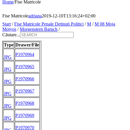
Home
/
Fise Matricole
Fise Matricole
adriana
2019-12-10T13:16:24+02:00
Start
/
Fise Matricole Penale Detinuti Politici
/
M
/
M 08 Moja
Motyos
/
Morgenstern Baruch
/
Căutare...
Type
Drawer/File
P1970964
JPG
P1970965
JPG
P1970966
JPG
P1970967
JPG
P1970968
JPG
P1970969
JPG
P1970970