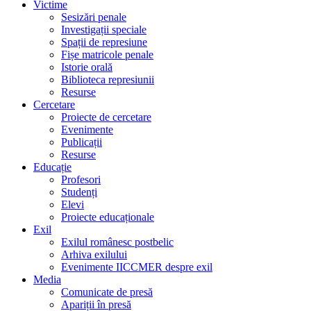
Victime
Sesizări penale
Investigații speciale
Spații de represiune
Fișe matricole penale
Istorie orală
Biblioteca represiunii
Resurse
Cercetare
Proiecte de cercetare
Evenimente
Publicații
Resurse
Educație
Profesori
Studenți
Elevi
Proiecte educaționale
Exil
Exilul românesc postbelic
Arhiva exilului
Evenimente IICCMER despre exil
Media
Comunicate de presă
Apariții în presă