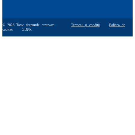
© 2026 Toate drepturile rezervate.
Termeni și condiții
Politica de
cookies
GDPR
Go
to
Top