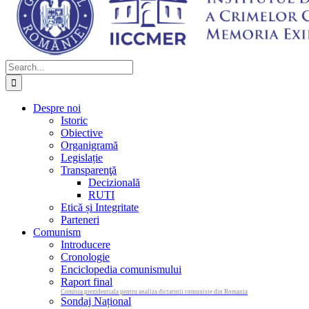
Search
for:
Despre noi
Istoric
Obiective
Organigramă
Legislație
Transparenţă
Decizională
RUTI
Etică și Integritate
Parteneri
Comunism
Introducere
Cronologie
Enciclopedia comunismului
Raport final
Comisia prezidentiala pentru analiza dictaturii comuniste din Romania
Sondaj Național