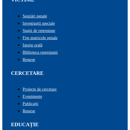
Sesizări penale
Investigații speciale
Spații de represiune
Fișe matricole penale
Istorie orală
Biblioteca represiunii
Resurse
CERCETARE
Proiecte de cercetare
Evenimente
Publicații
Resurse
EDUCAȚIE