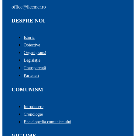
office@iiccmer.ro
DESPRE NOI
Istoric
Obiective
Organigramă
Legislație
Transparenţă
Parteneri
COMUNISM
Introducere
Cronologie
Enciclopedia comunismului
VICTIME