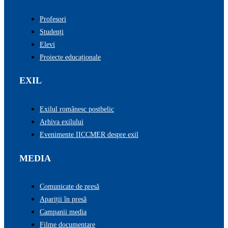
Profesori
Studenți
Elevi
Proiecte educaționale
EXIL
Exilul românesc postbelic
Arhiva exilului
Evenimente IICCMER despre exil
MEDIA
Comunicate de presă
Apariții în presă
Campanii media
Filme documentare