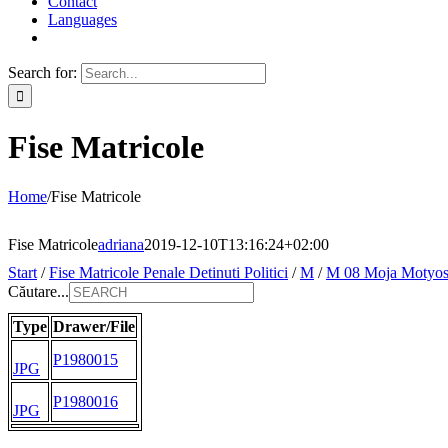
Contact
Languages
Search for:
Fise Matricole
Home
/
Fise Matricole
Fise Matricole
adriana
2019-12-10T13:16:24+02:00
Start
/
Fise Matricole Penale Detinuti Politici
/
M
/
M 08 Moja Motyo
Căutare...
Type
Drawer/File
P1980015
JPG
P1980016
JPG