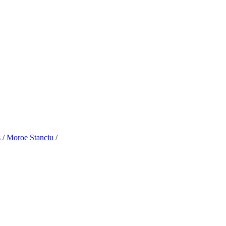
s
/
Moroe Stanciu
/