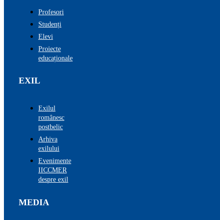
Profesori
Studenți
Elevi
Proiecte
educaționale
EXIL
Exilul
românesc
postbelic
Arhiva
exilului
Evenimente
IICCMER
despre exil
MEDIA