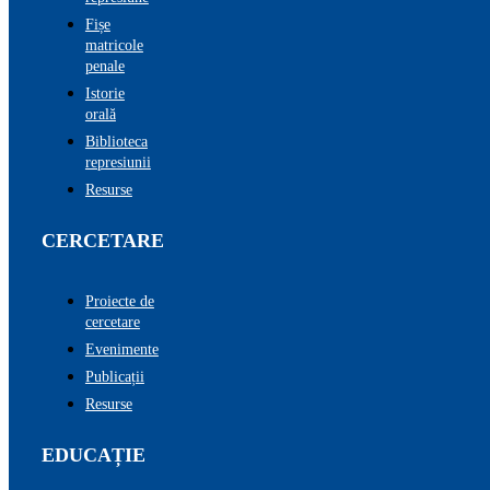
Fișe
matricole
penale
Istorie
orală
Biblioteca
represiunii
Resurse
CERCETARE
Proiecte de
cercetare
Evenimente
Publicații
Resurse
EDUCAȚIE