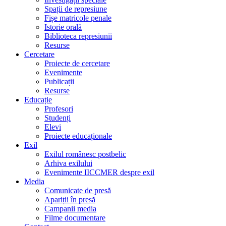
Spații de represiune
Fișe matricole penale
Istorie orală
Biblioteca represiunii
Resurse
Cercetare
Proiecte de cercetare
Evenimente
Publicații
Resurse
Educație
Profesori
Studenți
Elevi
Proiecte educaționale
Exil
Exilul românesc postbelic
Arhiva exilului
Evenimente IICCMER despre exil
Media
Comunicate de presă
Apariții în presă
Campanii media
Filme documentare