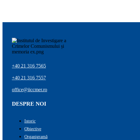
+40 21 316 7565
+40 21 316 7557
office@iiccmer.ro
DESPRE NOI
Istoric
Obiective
Organigramă