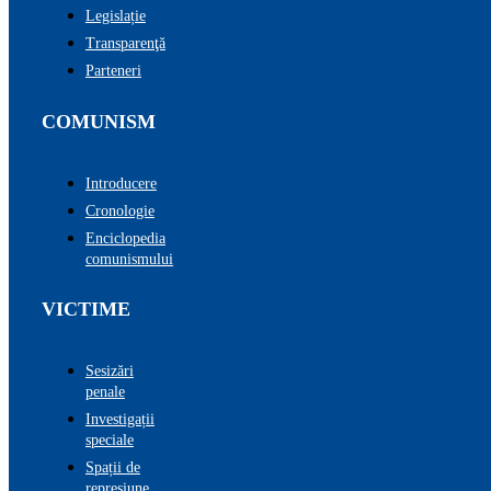
Legislație
Transparenţă
Parteneri
COMUNISM
Introducere
Cronologie
Enciclopedia
comunismului
VICTIME
Sesizări
penale
Investigații
speciale
Spații de
represiune