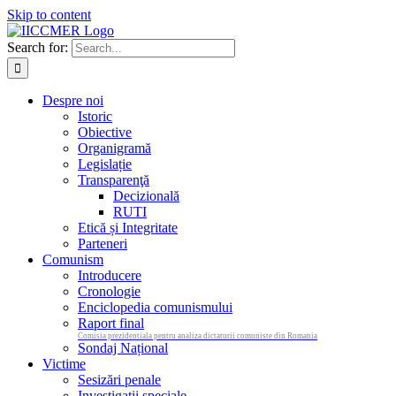
Skip to content
Search for:
Despre noi
Istoric
Obiective
Organigramă
Legislație
Transparenţă
Decizională
RUTI
Etică și Integritate
Parteneri
Comunism
Introducere
Cronologie
Enciclopedia comunismului
Raport final
Comisia prezidentiala pentru analiza dictaturii comuniste din Romania
Sondaj Național
Victime
Sesizări penale
Investigații speciale