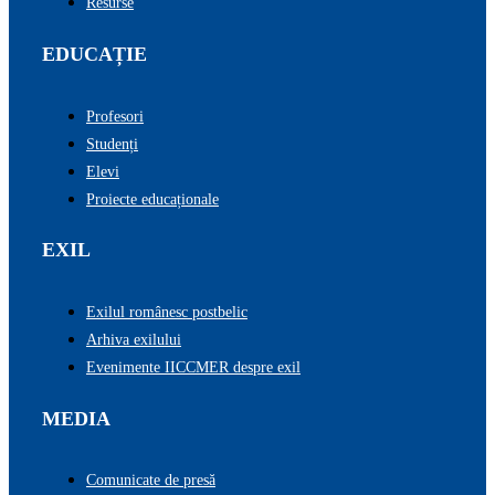
Resurse
EDUCAȚIE
Profesori
Studenți
Elevi
Proiecte educaționale
EXIL
Exilul românesc postbelic
Arhiva exilului
Evenimente IICCMER despre exil
MEDIA
Comunicate de presă