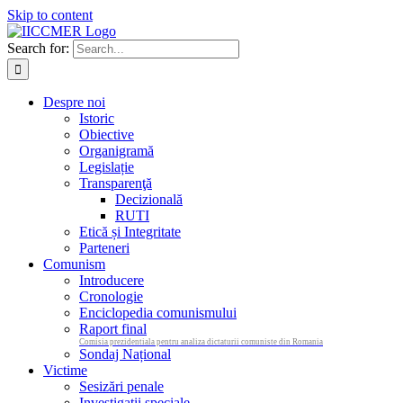
Skip to content
Search for:
Despre noi
Istoric
Obiective
Organigramă
Legislație
Transparenţă
Decizională
RUTI
Etică și Integritate
Parteneri
Comunism
Introducere
Cronologie
Enciclopedia comunismului
Raport final
Comisia prezidentiala pentru analiza dictaturii comuniste din Romania
Sondaj Național
Victime
Sesizări penale
Investigații speciale