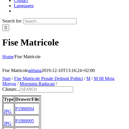
Contact
Languages
Search for:
Fise Matricole
Home
/
Fise Matricole
Fise Matricole
adriana
2019-12-10T13:16:24+02:00
Start
/
Fise Matricole Penale Detinuti Politici
/
M
/
M 08 Moja
Motyos
/
Moroianu Raducan
/
Căutare...
Type
Drawer/File
P1980094
JPG
P1980095
JPG