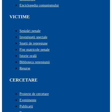
Enciclopedia comunismului
VICTIME
Sesizări penale
Investigații speciale
Spații de represiune
Fișe matricole penale
Istorie orală
Biblioteca represiunii
Resurse
CERCETARE
Proiecte de cercetare
Evenimente
Publicații