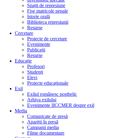
Spații de represiune
Fișe matricole penale
Istorie orală
Biblioteca represiunii
Resurse
Cercetare
Proiecte de cercetare
Evenimente
Publicații
Resurse
Educație
Profesori
Studenți
Elevi
Proiecte educaționale
Exil
Exilul românesc postbelic
Arhiva exilului
Evenimente IICCMER despre exil
Media
Comunicate de presă
Apariții în presă
Campanii media
Filme documentare